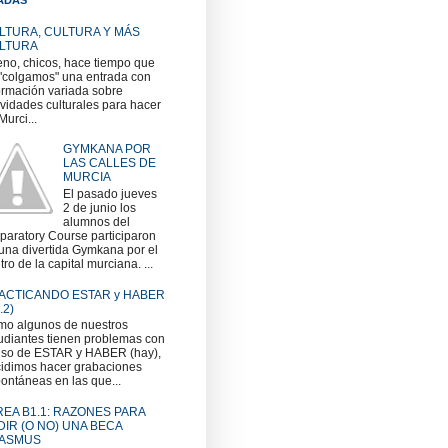
LTURA, CULTURA Y MÁS
LTURA
no, chicos, hace tiempo que
"colgamos" una entrada con
ormación variada sobre
ividades culturales para hacer
Murci...
GYMKANA POR
LAS CALLES DE
MURCIA
El pasado jueves
2 de junio los
alumnos del
paratory Course participaron
una divertida Gymkana por el
tro de la capital murciana. ...
ACTICANDO ESTAR y HABER
.2)
o algunos de nuestros
udiantes tienen problemas con
uso de ESTAR y HABER (hay),
idimos hacer grabaciones
ontáneas en las que...
REA B1.1: RAZONES PARA
DIR (O NO) UNA BECA
ASMUS