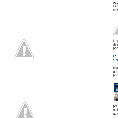
esp
lle
com
lle
des
poq
ES
SYL
En
ciu
un 
(in
pre
act
aca