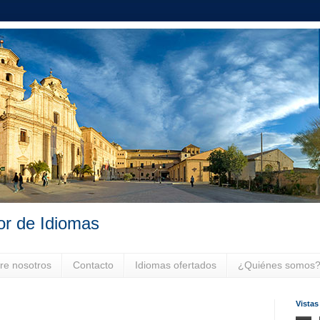
or de Idiomas
re nosotros
Contacto
Idiomas ofertados
¿Quiénes somos
Vistas