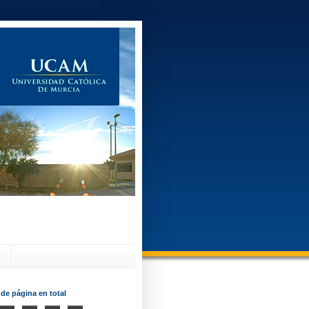
?
 de página en total