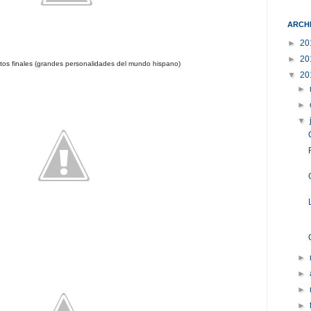
ARCH
►
20
►
20
tos finales (grandes personalidades del mundo hispano)
▼
20
►
►
▼
►
►
►
►