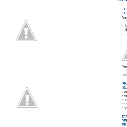
CU
CU
Bue
no 
inf
act
en 
Pre
en 
cen
PR
(B1
Com
est
el 
dec
esp
TA
PE
ER