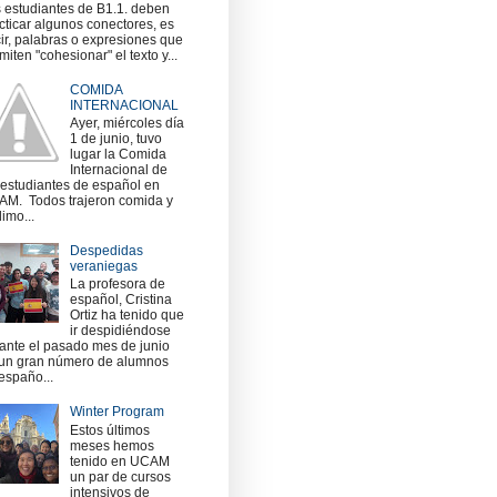
 estudiantes de B1.1. deben
cticar algunos conectores, es
ir, palabras o expresiones que
miten "cohesionar" el texto y...
COMIDA
INTERNACIONAL
Ayer, miércoles día
1 de junio, tuvo
lugar la Comida
Internacional de
 estudiantes de español en
M. Todos trajeron comida y
imo...
Despedidas
veraniegas
La profesora de
español, Cristina
Ortiz ha tenido que
ir despidiéndose
ante el pasado mes de junio
un gran número de alumnos
españo...
Winter Program
Estos últimos
meses hemos
tenido en UCAM
un par de cursos
intensivos de