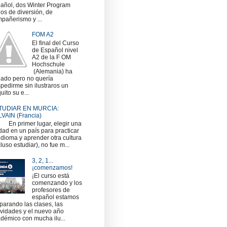
añol, dos Winter Program
nos de diversión, de
pañerismo y ...
FOM A2
El final del Curso
de Español nivel
A2 de la F OM
Hochschule
(Alemania) ha
gado pero no quería
pedirme sin ilustraros un
uito su e...
TUDIAR EN MURCIA:
VAIN (Francia)
 primer lugar, elegir una
dad en un país para practicar
idioma y aprender otra cultura
cluso estudiar), no fue m...
3, 2, 1...
¡comenzamos!
¡El curso está
comenzando y los
profesores de
español estamos
parando las clases, las
ividades y el nuevo año
démico con mucha ilu...