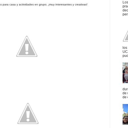
Los
s para casa y actividades en grupo, ¡muy interesantes y creativas!
pra
dec
per
los
UCA
pud
dur
de 
de 