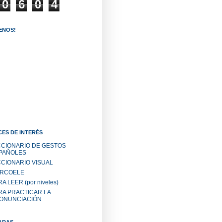
0
6
0
4
ENOS!
ES DE INTERÉS
CCIONARIO DE GESTOS
PAÑOLES
CCIONARIO VISUAL
RCOELE
A LEER (por niveles)
RA PRACTICAR LA
ONUNCIACIÓN
ADAS