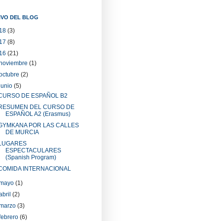
IVO DEL BLOG
18
(3)
17
(8)
16
(21)
noviembre
(1)
octubre
(2)
junio
(5)
CURSO DE ESPAÑOL B2
RESUMEN DEL CURSO DE
ESPAÑOL A2 (Erasmus)
GYMKANA POR LAS CALLES
DE MURCIA
LUGARES
ESPECTACULARES
(Spanish Program)
COMIDA INTERNACIONAL
mayo
(1)
abril
(2)
marzo
(3)
febrero
(6)