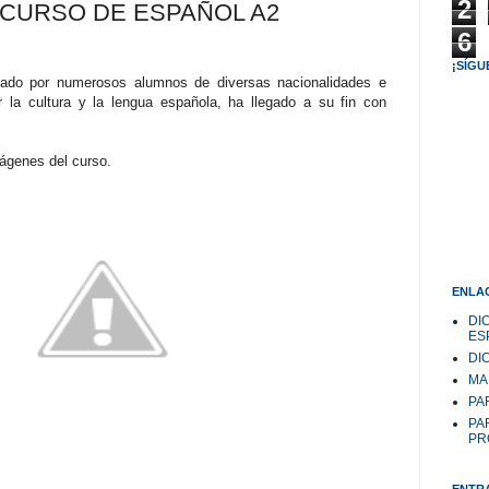
2
CURSO DE ESPAÑOL A2
6
¡SÍGU
mado por numerosos alumnos de diversas nacionalidades e
r la cultura y la lengua española, ha llegado a su fin con
ágenes del curso.
ENLAC
DI
ES
DI
MA
PAR
PA
PR
ENTR