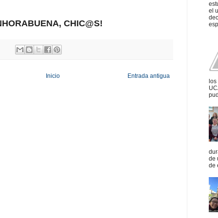
est
el 
dec
NHORABUENA, CHIC@S!
esp
Inicio
Entrada antigua
los
UCA
pud
dur
de 
de 