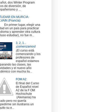
añol, dos Winter Program
nos de diversión, de
pañerismo y ...
TUDIAR EN MURCIA:
VAIN (Francia)
 primer lugar, elegir una
dad en un país para practicar
idioma y aprender otra cultura
cluso estudiar), no fue m...
3, 2, 1...
¡comenzamos!
¡El curso está
comenzando y los
profesores de
español estamos
parando las clases, las
ividades y el nuevo año
démico con mucha ilu...
FOM A2
El final del Curso
de Español nivel
A2 de la F OM
Hochschule
(Alemania) ha
gado pero no quería
pedirme sin ilustraros un
uito su e...