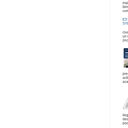
esp
lle
com
ES
SYL
En
ciu
un 
(in
pre
act
aca
lle
des
poq