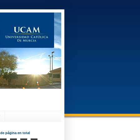
?
 de página en total