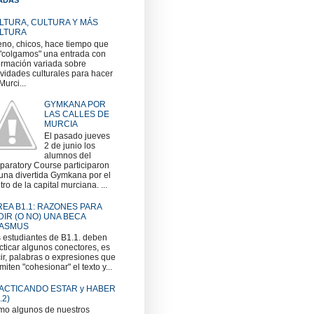
LTURA, CULTURA Y MÁS
LTURA
no, chicos, hace tiempo que
"colgamos" una entrada con
ormación variada sobre
ividades culturales para hacer
Murci...
GYMKANA POR
LAS CALLES DE
MURCIA
El pasado jueves
2 de junio los
alumnos del
paratory Course participaron
una divertida Gymkana por el
tro de la capital murciana. ...
REA B1.1: RAZONES PARA
DIR (O NO) UNA BECA
ASMUS
 estudiantes de B1.1. deben
cticar algunos conectores, es
ir, palabras o expresiones que
miten "cohesionar" el texto y...
ACTICANDO ESTAR y HABER
.2)
o algunos de nuestros