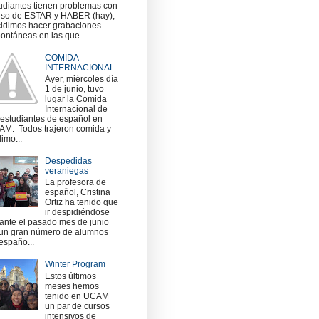
udiantes tienen problemas con
uso de ESTAR y HABER (hay),
idimos hacer grabaciones
ontáneas en las que...
COMIDA
INTERNACIONAL
Ayer, miércoles día
1 de junio, tuvo
lugar la Comida
Internacional de
 estudiantes de español en
M. Todos trajeron comida y
imo...
Despedidas
veraniegas
La profesora de
español, Cristina
Ortiz ha tenido que
ir despidiéndose
ante el pasado mes de junio
un gran número de alumnos
españo...
Winter Program
Estos últimos
meses hemos
tenido en UCAM
un par de cursos
intensivos de