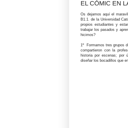
EL CÓMIC EN L
Os dejamos aquí el maravill
B1.1. de la Universidad Cat
propios estudiantes y esta
trabajar los pasados y apr
hicimos?
1º
Formamos tres grupos de 
compartieron con la profes
historia por escenas; por ú
diseñar los bocadillos que e