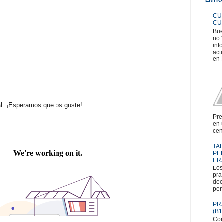
CU
CU
Bue
no 
inf
act
en 
nal. ¡Esperamos que os guste!
Pre
en 
cen
TA
PE
ER
Los
pra
dec
per
PR
(B1
Com