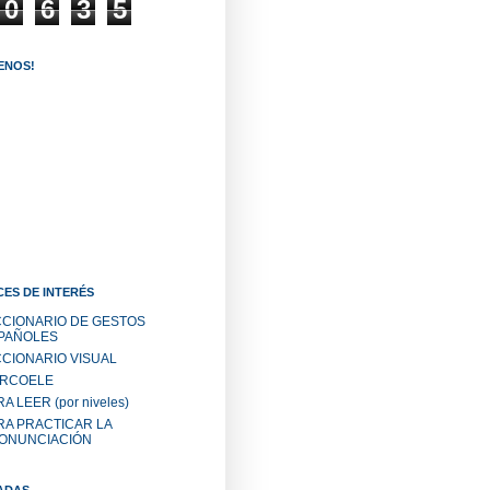
0
6
3
5
ENOS!
ES DE INTERÉS
CCIONARIO DE GESTOS
PAÑOLES
CCIONARIO VISUAL
RCOELE
A LEER (por niveles)
RA PRACTICAR LA
ONUNCIACIÓN
ADAS