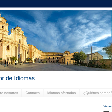
or de Idiomas
re nosotros
Contacto
Idiomas ofertados
¿Quiénes somos
Vistas