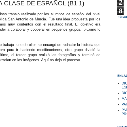
2
A CLASE DE ESPAÑOL (B1.1)
8
oso trabajo realizado por los alumnos de español del nivel
¡SÍGU
ólica San Antonio de Murcia. Fue una idea propuesta por los
mos muy contentos con el resultado final. El objetivo era
ender a colaborar y cooperar en pequeños grupos. ¿Cómo lo
trabajo: uno de ellos se encargó de redactar la historia que
ora para ir haciendo modificaciones; otro grupo dividió la
ltimo, el tercer grupo realizó las fotografías y terminó de
ntrarían en las imágenes. Aquí os dejo el proceso.
ENLAC
DI
ES
DI
MA
PAR
PA
PR
ENTR