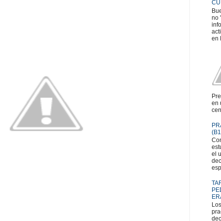
CU
Bue
no 
inf
act
en 
Pre
en 
cen
PR
(B1
Com
est
el 
dec
esp
TA
PE
ER
Los
pra
dec