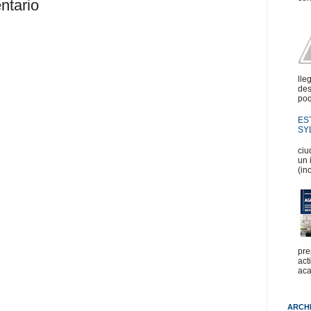
ntario
lle
des
poq
ES
SYL
En
ciu
un 
(in
pre
act
aca
ARCH