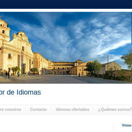
or de Idiomas
re nosotros
Contacto
Idiomas ofertados
¿Quiénes somos
Vistas