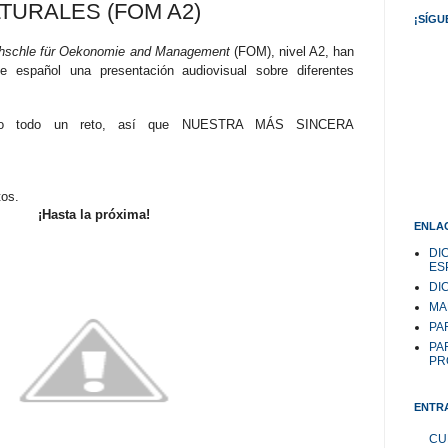
TURALES (FOM A2)
¡SÍGU
hschle für Oekonomie and Management
(
FOM), nivel A2, han
e español una presentación audiovisual sobre diferentes
ido todo un reto, así que NUESTRA MÁS SINCERA
tos.
¡Hasta la próxima!
ENLAC
DI
ES
DI
MA
PAR
PA
PR
ENTR
CU