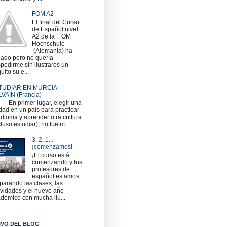
FOM A2
El final del Curso
de Español nivel
A2 de la F OM
Hochschule
(Alemania) ha
gado pero no quería
pedirme sin ilustraros un
uito su e...
TUDIAR EN MURCIA:
VAIN (Francia)
 primer lugar, elegir una
dad en un país para practicar
idioma y aprender otra cultura
cluso estudiar), no fue m...
3, 2, 1...
¡comenzamos!
¡El curso está
comenzando y los
profesores de
español estamos
parando las clases, las
ividades y el nuevo año
démico con mucha ilu...
IVO DEL BLOG