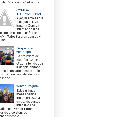
miten "cohesionar" el texto y...
COMIDA
INTERNACIONAL
Ayer, miércoles día
1 de junio, tuvo
lugar la Comida
Internacional de
 estudiantes de español en
M. Todos trajeron comida y
imo...
Despedidas
veraniegas
La profesora de
español, Cristina
Ortiz ha tenido que
ir despidiéndose
ante el pasado mes de junio
un gran número de alumnos
españo...
Winter Program
Estos últimos
meses hemos
tenido en UCAM
un par de cursos
intensivos de
añol, dos Winter Program
nos de diversión, de
pañerismo y ...