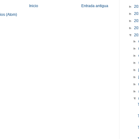
Inicio
Entrada antigua
►
20
►
20
ios (Atom)
►
20
►
20
▼
20
►
►
►
►
►
►
►
►
▼