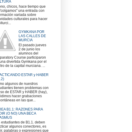
LTURA
no, chicos, hace tiempo que
"colgamos" una entrada con
ormación variada sobre
ividades culturales para hacer
Murci...
GYMKANA POR
LAS CALLES DE
MURCIA
El pasado jueves
2 de junio los
alumnos del
paratory Course participaron
una divertida Gymkana por el
tro de la capital murciana. ...
ACTICANDO ESTAR y HABER
.2)
o algunos de nuestros
udiantes tienen problemas con
uso de ESTAR y HABER (hay),
idimos hacer grabaciones
ontáneas en las que...
REA B1.1: RAZONES PARA
DIR (O NO) UNA BECA
ASMUS
 estudiantes de B1.1. deben
cticar algunos conectores, es
ir, palabras o expresiones que