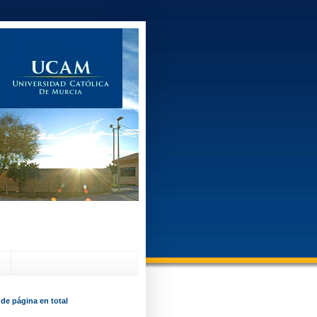
?
 de página en total