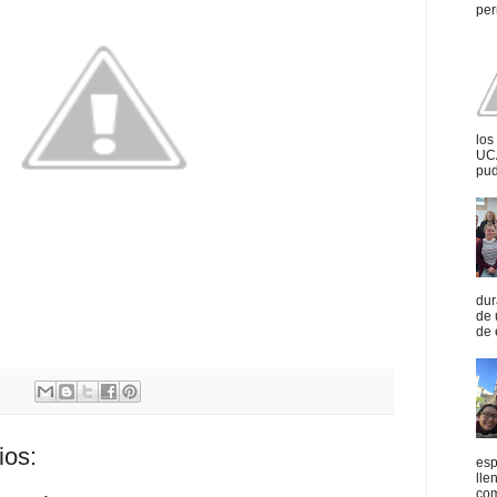
per
los
UCA
pud
dur
de 
de 
ios:
esp
lle
com