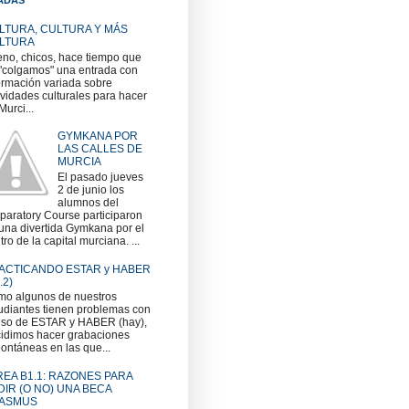
LTURA, CULTURA Y MÁS
LTURA
no, chicos, hace tiempo que
"colgamos" una entrada con
ormación variada sobre
ividades culturales para hacer
Murci...
GYMKANA POR
LAS CALLES DE
MURCIA
El pasado jueves
2 de junio los
alumnos del
paratory Course participaron
una divertida Gymkana por el
tro de la capital murciana. ...
ACTICANDO ESTAR y HABER
.2)
o algunos de nuestros
udiantes tienen problemas con
uso de ESTAR y HABER (hay),
idimos hacer grabaciones
ontáneas en las que...
REA B1.1: RAZONES PARA
DIR (O NO) UNA BECA
ASMUS