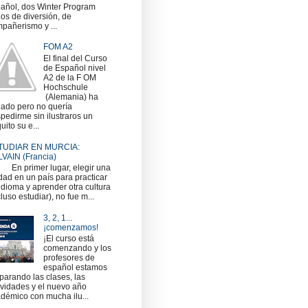
añol, dos Winter Program
nos de diversión, de
pañerismo y ...
FOM A2
El final del Curso
de Español nivel
A2 de la F OM
Hochschule
(Alemania) ha
gado pero no quería
pedirme sin ilustraros un
uito su e...
TUDIAR EN MURCIA:
VAIN (Francia)
 primer lugar, elegir una
dad en un país para practicar
idioma y aprender otra cultura
cluso estudiar), no fue m...
3, 2, 1...
¡comenzamos!
¡El curso está
comenzando y los
profesores de
español estamos
parando las clases, las
ividades y el nuevo año
démico con mucha ilu...