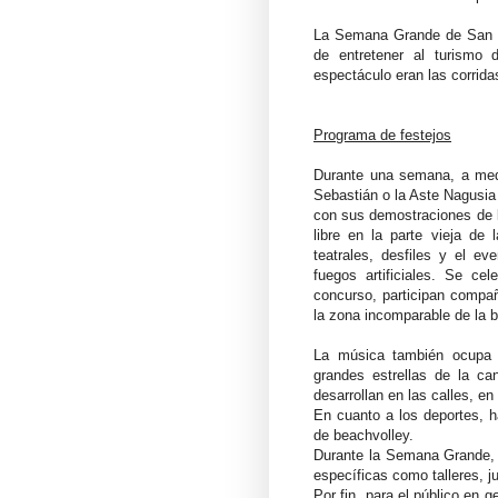
La Semana Grande de San S
de entretener al turismo 
espectáculo eran las corridas
Programa de festejos
Durante una semana, a med
Sebastián o la
Aste Nagusia 
con sus demostraciones de la 
libre en la parte vieja de 
teatrales, desfiles y el e
fuegos artificiales
. Se cel
concurso, participan
compañ
la zona incomparable de la 
La música también ocupa u
grandes estrellas de la ca
desarrollan en las calles, en 
En cuanto a los deportes, h
de beachvolley.
Durante la Semana Grande, h
específicas como talleres, ju
Por fin, para el público en 