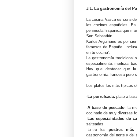
3.1. La gastronomía del P
La cocina Vasca es conside
las cocinas españolas. Es
península hispánica que más
San Sebastián.
Karlos Arguiñano es por cier
famosos de España. Incluso 
en tu cocina”.
La gastronomía tradicional 
especialmente: merluza, bac
Hay que destacar que la 
gastronomía francesa pero se
Los platos los más típicos d
-
La porrulsada:
plato a base
-
A base de pescado
: la m
cocinado de muy diversas f
-
Las especialidades de ca
salteadas.
-Entre los
postres más t
gastronomía del norte y de