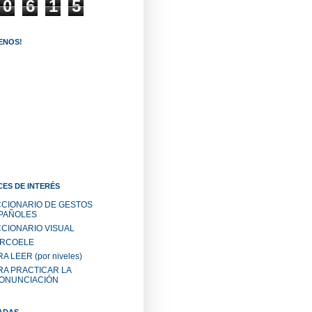
0
6
1
5
ENOS!
ES DE INTERÉS
CCIONARIO DE GESTOS
PAÑOLES
CCIONARIO VISUAL
RCOELE
A LEER (por niveles)
RA PRACTICAR LA
ONUNCIACIÓN
ADAS