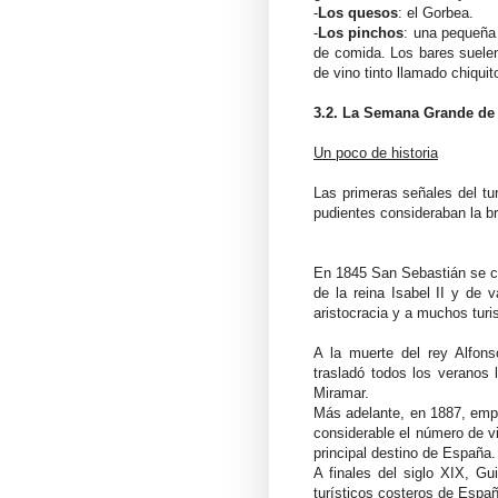
-
Los quesos
: el Gorbea.
-
Los pinchos
:
una pequeña 
de comida. Los bares suelen
de vino tinto llamado chiquit
3.2. La Semana Grande de
Un poco de historia
Las primeras señales del tu
pudientes consideraban la b
En 1845 San Sebastián se con
de la reina Isabel II y de v
aristocracia y a muchos turi
A la muerte del rey Alfons
trasladó todos los veranos 
Miramar.
Más adelante, en 1887, emp
considerable el número de vis
principal destino de España
A finales del siglo XIX, G
turísticos costeros de Espa