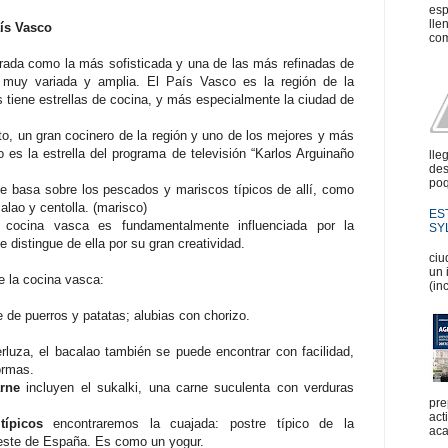
esp
lle
aís Vasco
com
rada como la más sofisticada y una de las más refinadas de
 muy variada y amplia. El País Vasco es la región de la
 tiene estrellas de cocina, y más especialmente la ciudad de
to, un gran cocinero de la región y uno de los mejores y más
es la estrella del programa de televisión “Karlos Arguinaño
lle
des
poq
se basa sobre los pescados y mariscos típicos de allí, como
alao y centolla. (marisco)
ES
cocina vasca es fundamentalmente influenciada por la
SYL
 distingue de ella por su gran creatividad.
En
ciu
un 
e la cocina vasca:
(in
 de puerros y patatas; alubias con chorizo.
erluza, el bacalao también se puede encontrar con facilidad,
ormas.
rne
incluyen el sukalki, una carne suculenta con verduras
pre
act
ípicos
encontraremos la cuajada:
postre típico de la
aca
l este de España. Es como un yogur.