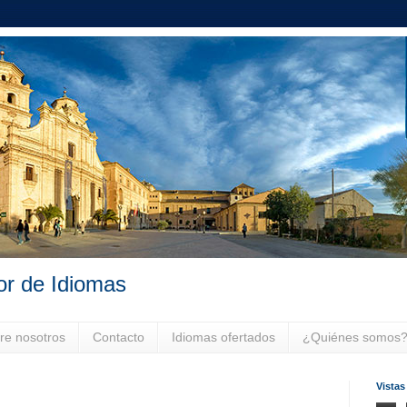
or de Idiomas
re nosotros
Contacto
Idiomas ofertados
¿Quiénes somos
Vistas