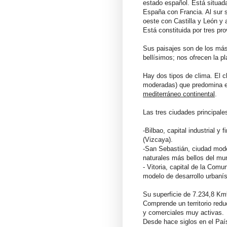
estado español. Está situada 
España con Francia. Al sur s
oeste con Castilla y León y 
Está constituida por tres pr
Sus paisajes son de los má
bellísimos; nos ofrecen la pl
Hay dos tipos de clima. El 
moderadas) que predomina en
mediterráneo continental
.
Las tres ciudades principale
-Bilbao, capital industrial y
(Vizcaya).
-San Sebastián, ciudad mode
naturales más bellos del mu
- Vitoria, capital de la Co
modelo de desarrollo urbanís
Su superficie de 7.234,8 Km²
Comprende un territorio redu
y comerciales muy activas.
Desde hace siglos en el Paí