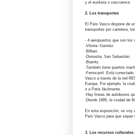
y el euskera o vascuence.
2.
Los transportes
El País Vasco dispone de un
transportes por carretera, t
- 4 aeropuertos que son los 
-Vitoria- Gasteiz.
-Bilbao.
-Donostia, San Sebastián.
-Biarritz.
-También tiene puertos marí
-Ferrocarril: Está conectad
Vasco a través de la red RE
Europa. Por ejemplo, la ciud
ir a Paris fácilmente.
-Hay líneas de autobuses qu
-Desde 1995, la ciudad de B
En esta exposición, os voy a
País Vasco para que sepan u
3. Los recursos culturales