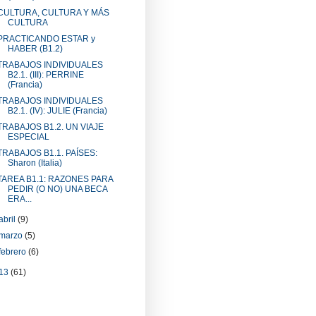
CULTURA, CULTURA Y MÁS
CULTURA
PRACTICANDO ESTAR y
HABER (B1.2)
TRABAJOS INDIVIDUALES
B2.1. (III): PERRINE
(Francia)
TRABAJOS INDIVIDUALES
B2.1. (IV): JULIE (Francia)
TRABAJOS B1.2. UN VIAJE
ESPECIAL
TRABAJOS B1.1. PAÍSES:
Sharon (Italia)
TAREA B1.1: RAZONES PARA
PEDIR (O NO) UNA BECA
ERA...
abril
(9)
marzo
(5)
febrero
(6)
13
(61)