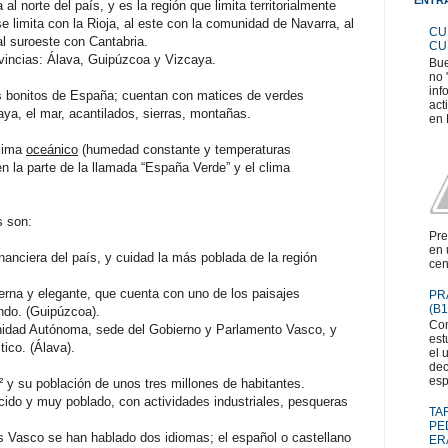
al norte del país, y es la región que limita territorialmente
e limita con la Rioja, al este con la comunidad de Navarra, al
CU
al suroeste con Cantabria.
CU
ovincias: Álava, Guipúzcoa y Vizcaya.
Bue
no 
inf
s bonitos de España; cuentan con matices de verdes
act
aya, el mar, acantilados, sierras, montañas.
en 
clima
oceánico
(humedad constante y temperaturas
 la parte de la llamada “España Verde” y el clima
s
son:
Pre
en 
 financiera del país, y cuidad la más poblada de la región
cen
rna y elegante, que cuenta con uno de los paisajes
PR
(B1
ndo. (Guipúzcoa).
Com
munidad Autónoma, sede del Gobierno y Parlamento Vasco, y
est
tico. (Álava).
el 
dec
esp
 y su población de unos tres millones de habitantes.
cido y muy poblado, con actividades industriales, pesqueras
TA
PE
s Vasco se han hablado dos idiomas; el español o castellano
ER