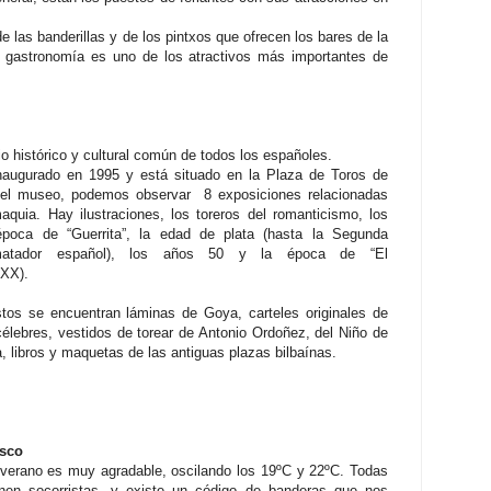
e las banderillas y de los pintxos que ofrecen los bares de la
La gastronomía es uno de los atractivos más importantes de
o histórico y cultural común de todos los españoles.
naugurado en 1995 y está situado en la Plaza de Toros de
n el museo, podemos observar 8 exposiciones relacionadas
omaquia.
Hay ilustraciones, los toreros del romanticismo, los
época de “Guerrita”, la edad de plata (hasta la Segunda
 (matador español), los años 50 y la época de “El
 XX).
tos se encuentran láminas de Goya, carteles originales de
célebres, vestidos de torear de Antonio Ordoñez, del Niño de
, libros y maquetas de las antiguas plazas bilbaínas.
asco
 verano es muy agradable, oscilando los 19ºC y 22ºC. Todas
enen socorristas, y existe un código de banderas que nos