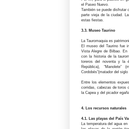
el Paseo Nuevo.
También se puede disfrutar d
parte vieja de la ciudad. 
estas fiestas.
3.3. Museo Taurino
La Tauromaquia es patrimoni
El museo del Taurino fue i
Vista Alegre de Bilbao. E
con la historia de la taur
toreros del noventa y la 
República), “Manolete”
Cordobés”(matador del siglo
Entre los elementos expues
corridas, cabezas de toros 
la Capea y del picador egaña
4. Los recursos naturales
4.1. Las playas del País V
La temperatura del agua en
las playas de la región ti