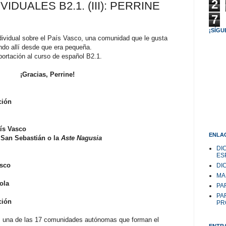
2
IDUALES B2.1. (III): PERRINE
7
¡SÍGU
individual sobre el País Vasco, una comunidad que le gusta
do allí desde que era pequeña.
portación al curso de español B2.1.
¡Gracias, Perrine!
ción
aís Vasco
ENLAC
San Sebastián o la
Aste Nagusia
DI
ES
asco
DI
MA
ola
PAR
PA
ción
PR
 una de las 17 comunidades autónomas que forman el
ENTR