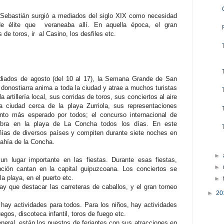
ebastián surgió a mediados del siglo XIX como necesidad
de élite que veraneaba allí. En aquella época, el gran
 de toros, ir al Casino, los desfiles etc.
iados de agosto (del 10 al 17), la Semana Grande de San
donostiarra
anima a toda la ciudad y atrae a muchos turistas
artillería local, sus corridas de toros, sus conciertos al aire
la ciudad cerca de la playa Zurriola, sus representaciones
vento más esperado por todos; el
concurso internacional de
ebra en la playa de La Concha todos los días. En este
ías de diversos países y compiten durante siete noches en
bahía de la Concha.
►
n lugar importante en las fiestas. Durante esas fiestas,
►
nción cantan en la capital guipuzcoana. Los conciertos se
la playa, en el puerto etc.
►
ay que destacar las carreteras de caballos, y el gran torneo
►
20
ay actividades para todos. Para los niños, hay actividades
egos, discoteca infantil, toros de fuego etc.
general, están los puestos de feriantes con sus atracciones en