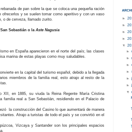
rebanada de pan sobre la que se coloca una pequeña ración
ARCH
 ofrecerlos y se suelen tomar como aperitivo y con un vaso
►
20
o, o de cerveza, llamado zurito.
►
20
 San Sebastián o la
Aste Nagusia
►
20
►
20
▼
20
rismo en España aparecieron en el norte del país; las clases
►
risa marina de estas playas como muy saludables.
►
►
►
vierte en la capital del turismo español, debido a la llegada
arios miembros de la familia real, esto atrajo al resto de la
►
stas.
►
▼
o XII, en 1885, su viuda la Reina Regente María Cristina
la familia real a San Sebastián, residiendo en el Palacio de
ezó la construcción del Casino lo que aumentará de manera
itantes. Atrajo a turistas de todo el país y se convirtió en el
.
uipúzcoa, Vizcaya y Santander son los principales espacios
ña.