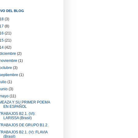
IVO DEL BLOG
18
(3)
17
(8)
16
(21)
15
(21)
14
(42)
diciembre
(2)
noviembre
(1)
octubre
(3)
septiembre
(1)
julio
(1)
junio
(3)
mayo
(11)
MEAZA Y SU PRIMER POEMA
EN ESPAÑOL
TRABAJOS B2.1. (VI):
LARISSA (Brasil)
TRABAJOS DE GRUPO B1.2.
TRABAJOS B2.1. (V): FLAVIA
(Brasil)