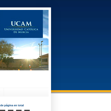
?
 de página en total