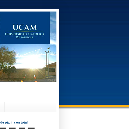
?
 de página en total