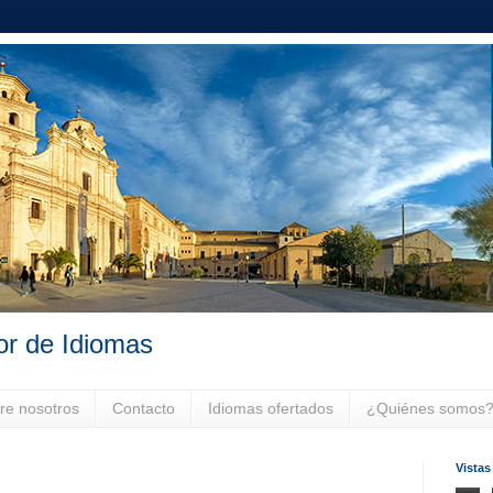
or de Idiomas
re nosotros
Contacto
Idiomas ofertados
¿Quiénes somos
Vistas