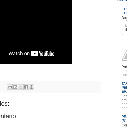
CU
CU
Bue
no 
inf
act
en 
Pre
en 
cen
TA
PE
ER
Los
pra
ios:
dec
per
ntario
PR
(B1
Com