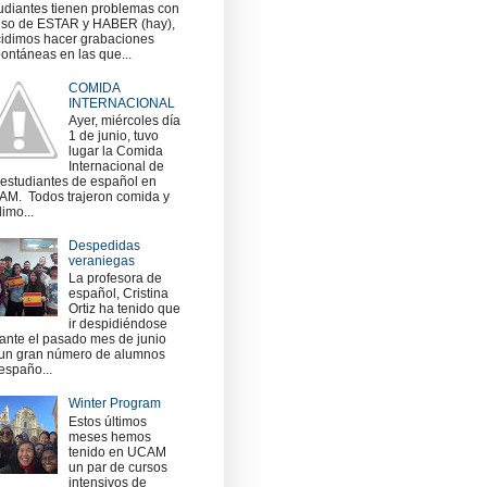
udiantes tienen problemas con
uso de ESTAR y HABER (hay),
idimos hacer grabaciones
ontáneas en las que...
COMIDA
INTERNACIONAL
Ayer, miércoles día
1 de junio, tuvo
lugar la Comida
Internacional de
 estudiantes de español en
M. Todos trajeron comida y
imo...
Despedidas
veraniegas
La profesora de
español, Cristina
Ortiz ha tenido que
ir despidiéndose
ante el pasado mes de junio
un gran número de alumnos
españo...
Winter Program
Estos últimos
meses hemos
tenido en UCAM
un par de cursos
intensivos de