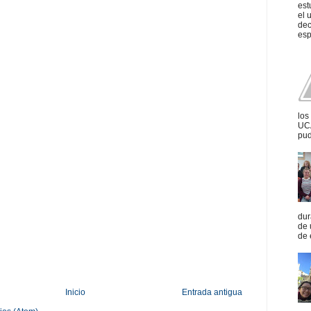
est
el 
dec
esp
los
UCA
pud
dur
de 
de 
Inicio
Entrada antigua