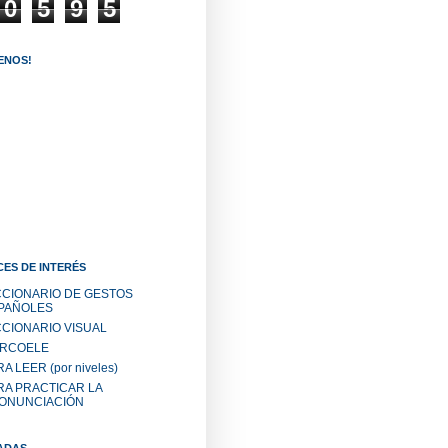
0
5
9
5
ENOS!
ES DE INTERÉS
CCIONARIO DE GESTOS
PAÑOLES
CCIONARIO VISUAL
RCOELE
A LEER (por niveles)
RA PRACTICAR LA
ONUNCIACIÓN
ADAS