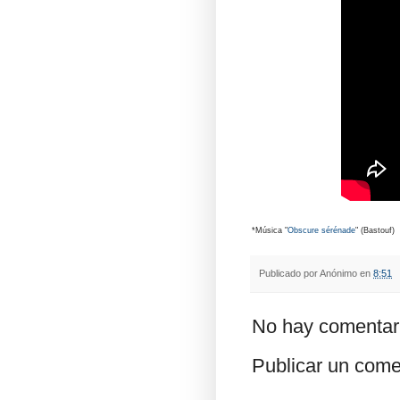
*Música "
Obscure sérénade
" (Bastouf)
Publicado por
Anónimo
en
8:51
No hay comentar
Publicar un come