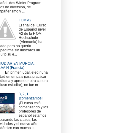
añol, dos Winter Program
nos de diversión, de
pañerismo y ...
FOM A2
El final del Curso
de Español nivel
A2 de la F OM
Hochschule
(Alemania) ha
gado pero no quería
pedirme sin ilustraros un
uito su e...
TUDIAR EN MURCIA:
VAIN (Francia)
 primer lugar, elegir una
dad en un país para practicar
idioma y aprender otra cultura
cluso estudiar), no fue m...
3, 2, 1...
¡comenzamos!
¡El curso está
comenzando y los
profesores de
español estamos
parando las clases, las
ividades y el nuevo año
démico con mucha ilu...