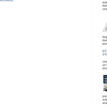
ios (Atom)
esp
lle
com
lle
des
poq
ES
SYL
En
ciu
un 
(in
pre
act
aca