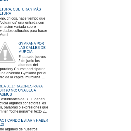
LTURA, CULTURA Y MÁS
LTURA
no, chicos, hace tiempo que
"colgamos" una entrada con
ormación variada sobre
ividades culturales para hacer
Murci...
GYMKANA POR
LAS CALLES DE
MURCIA
El pasado jueves
2 de junio los
alumnos del
paratory Course participaron
una divertida Gymkana por el
tro de la capital murciana. ...
REA B1.1: RAZONES PARA
DIR (O NO) UNA BECA
ASMUS
 estudiantes de B1.1. deben
cticar algunos conectores, es
ir, palabras o expresiones que
miten "cohesionar" el texto y...
ACTICANDO ESTAR y HABER
.2)
o algunos de nuestros