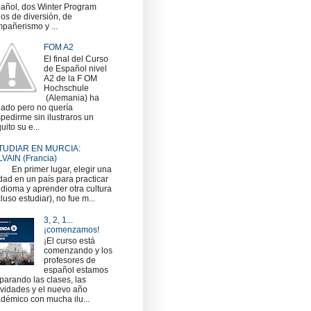
añol, dos Winter Program
nos de diversión, de
pañerismo y ...
FOM A2
El final del Curso
de Español nivel
A2 de la F OM
Hochschule
(Alemania) ha
gado pero no quería
pedirme sin ilustraros un
uito su e...
TUDIAR EN MURCIA:
VAIN (Francia)
 primer lugar, elegir una
dad en un país para practicar
idioma y aprender otra cultura
cluso estudiar), no fue m...
3, 2, 1...
¡comenzamos!
¡El curso está
comenzando y los
profesores de
español estamos
parando las clases, las
ividades y el nuevo año
démico con mucha ilu...