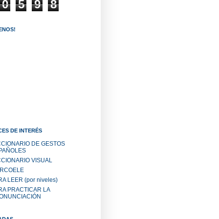
0
5
9
8
ENOS!
ES DE INTERÉS
CCIONARIO DE GESTOS
PAÑOLES
CCIONARIO VISUAL
RCOELE
A LEER (por niveles)
RA PRACTICAR LA
ONUNCIACIÓN
ADAS