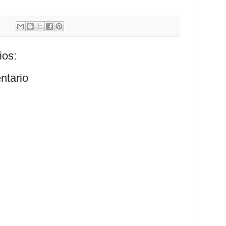
ios:
ntario