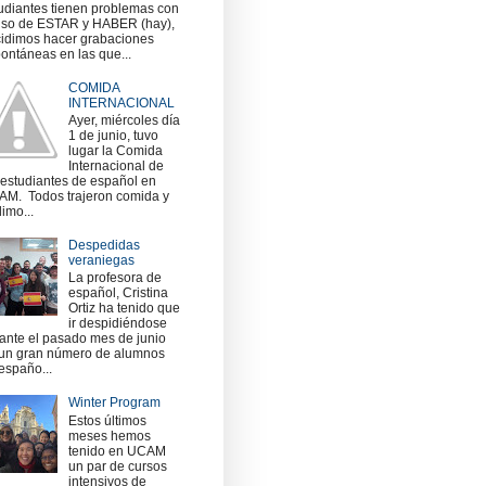
udiantes tienen problemas con
uso de ESTAR y HABER (hay),
idimos hacer grabaciones
ontáneas en las que...
COMIDA
INTERNACIONAL
Ayer, miércoles día
1 de junio, tuvo
lugar la Comida
Internacional de
 estudiantes de español en
M. Todos trajeron comida y
imo...
Despedidas
veraniegas
La profesora de
español, Cristina
Ortiz ha tenido que
ir despidiéndose
ante el pasado mes de junio
un gran número de alumnos
españo...
Winter Program
Estos últimos
meses hemos
tenido en UCAM
un par de cursos
intensivos de