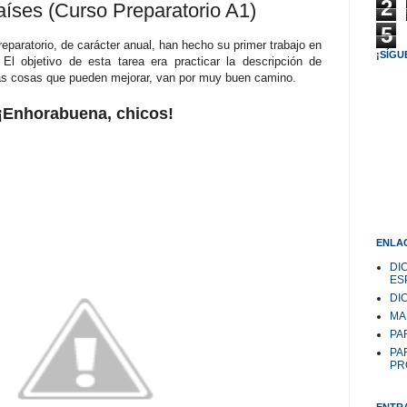
2
aíses (Curso Preparatorio A1)
5
eparatorio, de carácter anual, han hecho su primer trabajo en
¡SÍGU
 El objetivo de esta tarea era practicar la descripción de
s cosas que pueden mejorar, van por muy buen camino.
¡Enhorabuena, chicos!
.
ENLAC
DI
ES
DI
MA
PAR
PA
PR
ENTR