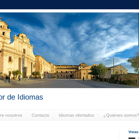
or de Idiomas
re nosotros
Contacto
Idiomas ofertados
¿Quiénes somos
Vistas