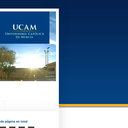
?
 de página en total