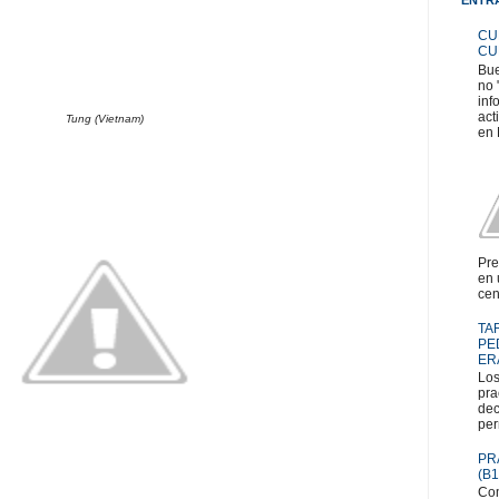
CU
CU
Bue
no 
inf
act
Tung (Vietnam)
en 
Pre
en 
cen
TA
PE
ER
Los
pra
dec
per
PR
(B1
Com