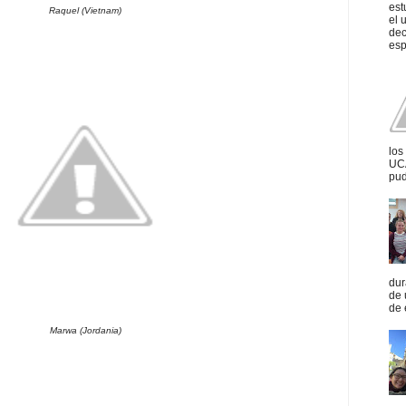
est
Raquel (Vietnam)
el 
dec
esp
los
UCA
pud
dur
de 
de 
Marwa (Jordania)