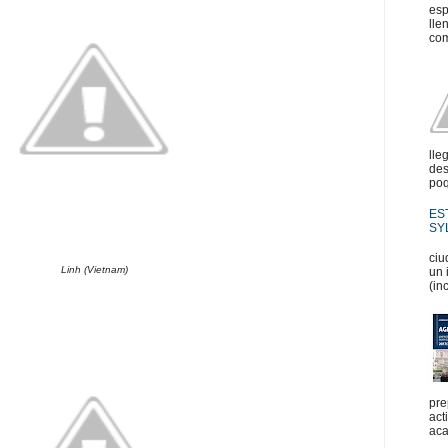
esp
lle
com
lle
des
poq
ES
SYL
En
ciu
Linh (Vietnam)
un 
(in
pre
act
aca