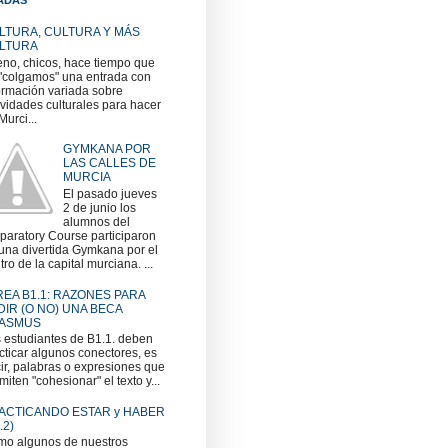
LTURA, CULTURA Y MÁS
LTURA
no, chicos, hace tiempo que
"colgamos" una entrada con
ormación variada sobre
ividades culturales para hacer
Murci...
GYMKANA POR
LAS CALLES DE
MURCIA
El pasado jueves
2 de junio los
alumnos del
paratory Course participaron
una divertida Gymkana por el
tro de la capital murciana. ...
REA B1.1: RAZONES PARA
DIR (O NO) UNA BECA
ASMUS
 estudiantes de B1.1. deben
cticar algunos conectores, es
ir, palabras o expresiones que
miten "cohesionar" el texto y...
ACTICANDO ESTAR y HABER
.2)
o algunos de nuestros