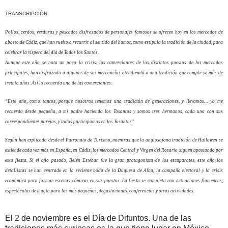
TRANSCRIPCIÓN
Pollos, cerdos, verduras y pescados disfrazados de personajes famosos se ofrecen hoy en los mercados de
abasto de Cádiz, que han vuelto a recurrir al sentido del humor, como estipula la tradición de la ciudad, para
celebrar la víspera del día de Todos los Santos.
Aunque este año se nota un poco la crisis, los comerciantes de los distintos puestos de los mercados
principales, han disfrazado a algunas de sus mercancías atendiendo a una tradición que cumple ya más de
treinta años. Así lo recuerda una de las comerciantes:
“Este año, como tantos, porque nosotros tenemos una tradición de generaciones, y llevamos… yo me
recuerdo desde pequeña, a mi padre haciendo los Tosantos y somos tres hermanos, cada uno con sus
correspondientes parejas, y todos participamos en los Tosantos”
Según han explicado desde el Patronato de Turismo, mientras que la anglosajona tradición de Hallowen se
extiende cada vez más en España, en Cádiz, los mercados Central y Virgen del Rosario siguen apostando por
esta fiesta. Si el año pasado, Belén Esteban fue la gran protagonista de los escaparates, este año los
detallistas se han centrado en la reciente boda de la Duquesa de Alba, la campaña electoral y la crisis
económica para formar escenas cómicas en sus puestos. La fiesta se completa con actuaciones flamencas,
espectáculos de magia para los más pequeños, degustaciones, conferencias y otras actividades.
El 2 de noviembre es el Día de Difuntos. Una de las