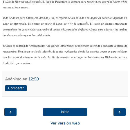
Es Día de Muertos en Michoacán. El lago de Patzcuáro se prepara para recibir a los que ya se fueron y hoy
regresan: los muertos.
Todo se alista para hallar, con aromas y luz, el regreso de las ánimas a su hogar en donde les aguarda un
altar de bienvenida. Es tiempo de nutrir el alma, de vivir la tradición. El vuelo de blancas mariposas
acompaña a los que se embarcan rumbo al cementerio, cargados de flores y frutos para adornar las tumbas
donde reposan los que se han adelantado.
Se llena el panteón de “cempazuchitl”, la flor de veinte flores, se encienden las velas y comienza la fiesta de
reencuentro. Una larga noche de velación, de cantos y plegarias donde los muertos regresan para celebrar
con los suyos el misterio de la vida. Es día de muertos en el lago de Patzcuáro, en Michoacán, es una
tradición… y es nuestra.
Anónimo
en
12:59
Compartir
‹
›
Inicio
Ver versión web