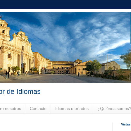
or de Idiomas
re nosotros
Contacto
Idiomas ofertados
¿Quiénes somos
Vistas