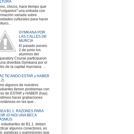
LTURA
no, chicos, hace tiempo que
"colgamos" una entrada con
ormación variada sobre
ividades culturales para hacer
Murci...
GYMKANA POR
LAS CALLES DE
MURCIA
El pasado jueves
2 de junio los
alumnos del
paratory Course participaron
una divertida Gymkana por el
tro de la capital murciana. ...
ACTICANDO ESTAR y HABER
.2)
o algunos de nuestros
udiantes tienen problemas con
uso de ESTAR y HABER (hay),
idimos hacer grabaciones
ontáneas en las que...
REA B1.1: RAZONES PARA
DIR (O NO) UNA BECA
ASMUS
 estudiantes de B1.1. deben
cticar algunos conectores, es
ir, palabras o expresiones que