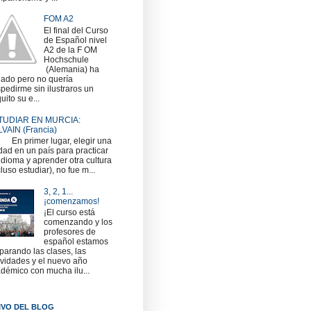
FOM A2
El final del Curso
de Español nivel
A2 de la F OM
Hochschule
(Alemania) ha
gado pero no quería
pedirme sin ilustraros un
uito su e...
TUDIAR EN MURCIA:
VAIN (Francia)
 primer lugar, elegir una
dad en un país para practicar
idioma y aprender otra cultura
cluso estudiar), no fue m...
3, 2, 1...
¡comenzamos!
¡El curso está
comenzando y los
profesores de
español estamos
parando las clases, las
ividades y el nuevo año
démico con mucha ilu...
IVO DEL BLOG