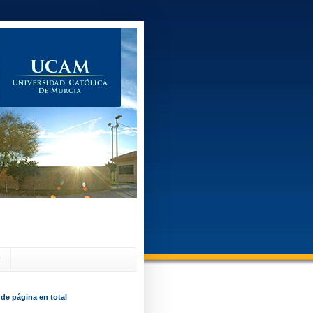
?
 de página en total