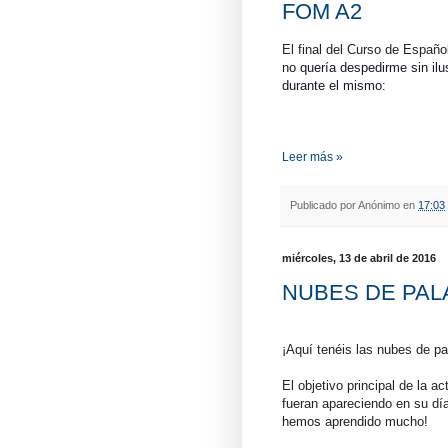
FOM A2
El final del Curso de Español
no quería despedirme sin ilu
durante el mismo:
¡Ahí os dejo
Leer más »
Publicado por
Anónimo
en
17:03
miércoles, 13 de abril de 2016
NUBES DE PAL
¡Aquí tenéis las nubes de pa
El objetivo principal de la a
fueran apareciendo en su dí
hemos aprendido mucho!