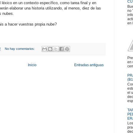
CU
el léxico en un contexto específico, como tarea final y en
Bue
erán elaborar una historia utilizando, al menos, diez de las
no 
s nubes.
inf
act
en 
s a hacer vuestras propia nube?
2
No hay comentarios:
Pre
en 
Inicio
Entradas antiguas
cen
PR
(B1
Com
est
el 
dec
esp
TA
PE
ER
Los
pra
dec