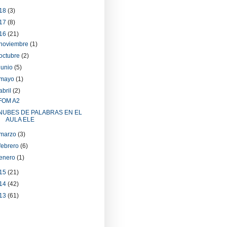
18
(3)
17
(8)
16
(21)
noviembre
(1)
octubre
(2)
junio
(5)
mayo
(1)
abril
(2)
FOM A2
NUBES DE PALABRAS EN EL
AULA ELE
marzo
(3)
febrero
(6)
enero
(1)
15
(21)
14
(42)
13
(61)