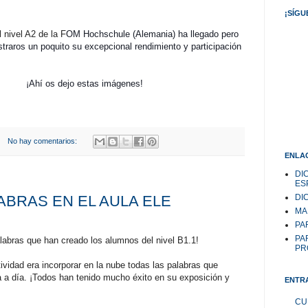
¡SÍGU
 nivel A2 de la F
OM Hochschule
(Alemania) ha llegado pero
straros un poquito su excepcional rendimiento y participación
 estas imágenes!
No hay comentarios:
ENLAC
DI
ES
DI
ABRAS EN EL AULA ELE
MA
PAR
PA
labras que han creado los alumnos del nivel B1.1!
PR
ctividad era incorporar en la nube todas las palabras que
a a día. ¡Todos han tenido mucho éxito en su exposición y
ENTR
CU