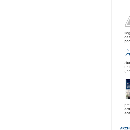
lle
des
poq
ES
SYL
En
ciu
un 
(in
pre
act
aca
ARCH