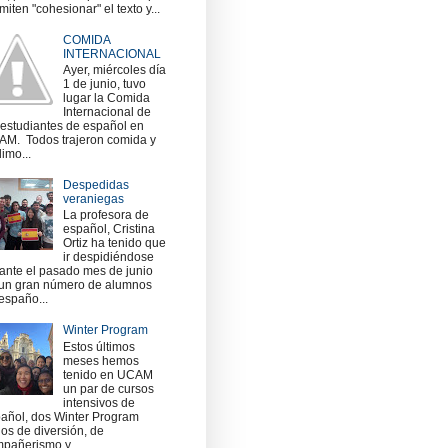
miten "cohesionar" el texto y...
COMIDA
INTERNACIONAL
Ayer, miércoles día
1 de junio, tuvo
lugar la Comida
Internacional de
 estudiantes de español en
M. Todos trajeron comida y
imo...
Despedidas
veraniegas
La profesora de
español, Cristina
Ortiz ha tenido que
ir despidiéndose
ante el pasado mes de junio
un gran número de alumnos
españo...
Winter Program
Estos últimos
meses hemos
tenido en UCAM
un par de cursos
intensivos de
añol, dos Winter Program
nos de diversión, de
pañerismo y ...