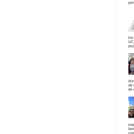
per
los
UCA
pud
dur
de 
de 
esp
lle
com