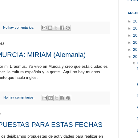
.
ARCH
►
20
No hay comentarios:
►
20
►
20
►
20
013
►
20
URCIA: MIRIAM (Alemania)
▼
20
▼
r mi Erasmus. Yo vivo en Murcia y creo que esta ciudad es
ocer la cultura española y la gente. Aquí no hay muchos
nte que habla inglés.
No hay comentarios:
3
PUESTAS PARA ESTAS FECHAS
 os dejábamos propuestas de actividades para realizar en