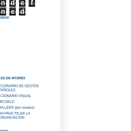
n
d
e
f
n
e
d
ENOS!
ES DE INTERÉS
CCIONARIO DE GESTOS
PAÑOLES
CCIONARIO VISUAL
RCOELE
A LEER (por niveles)
RA PRACTICAR LA
ONUNCIACIÓN
ADAS