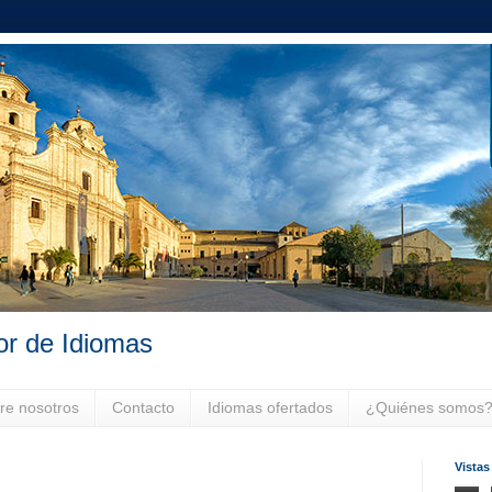
or de Idiomas
re nosotros
Contacto
Idiomas ofertados
¿Quiénes somos
Vistas