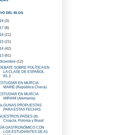
IVO DEL BLOG
18
(3)
17
(8)
16
(21)
15
(21)
14
(42)
13
(61)
diciembre
(12)
DEBATE SOBRE POLÍTICA EN
LA CLASE DE ESPAÑOL
B1.2.
ESTUDIAR EN MURCIA:
MARIE (República Checa)
ESTUDIAR EN MURCIA:
MIRIAM (Alemania)
ALGUNAS PROPUESTAS
PARA ESTAS FECHAS
NUESTROS PAÍSES (II):
Croacia, Polonia y Brasil
DÍA GASTRONÓMICO CON
LOS ESTUDIANTES DE A1