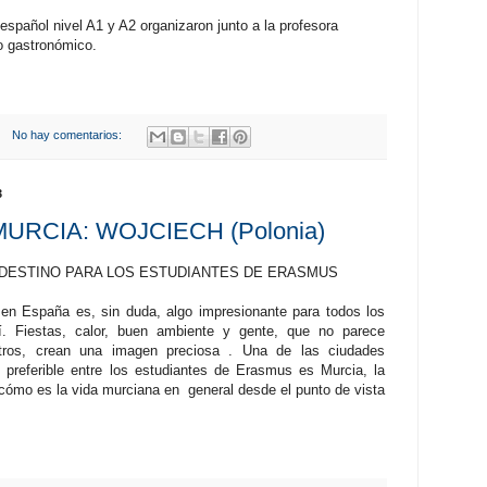
spañol nivel A1 y A2 organizaron junto a la profesora
ro gastronómico.
No hay comentarios:
3
URCIA: WOJCIECH (Polonia)
DESTINO PARA LOS ESTUDIANTES DE ERASMUS
s
en España es, sin duda, algo impresionante para todos los
í
. Fiestas, calor, buen ambiente y gente, que no parece
tros, crean una imagen preciosa
. Una de las ciudades
 preferible entre los estudiantes de Erasmus es Murcia, la
cómo es la vida murciana en
general desde el
punto de vista