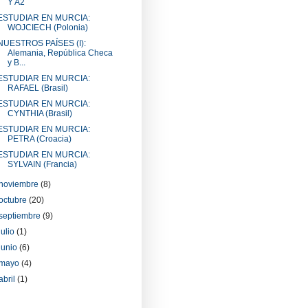
Y A2
ESTUDIAR EN MURCIA:
WOJCIECH (Polonia)
NUESTROS PAÍSES (I):
Alemania, República Checa
y B...
ESTUDIAR EN MURCIA:
RAFAEL (Brasil)
ESTUDIAR EN MURCIA:
CYNTHIA (Brasil)
ESTUDIAR EN MURCIA:
PETRA (Croacia)
ESTUDIAR EN MURCIA:
SYLVAIN (Francia)
noviembre
(8)
octubre
(20)
septiembre
(9)
julio
(1)
junio
(6)
mayo
(4)
abril
(1)