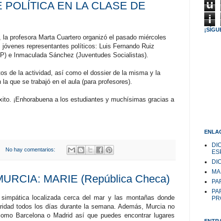
u
 POLÍTICA EN LA CLASE DE
i
¡SÍGU
 la profesora Marta Cuartero organizó el pasado miércoles
 jóvenes representantes políticos: Luis Fernando Ruiz
P) e Inmaculada Sánchez (Juventudes Socialistas).
s de la actividad, así como el dossier de la misma y la
la que se trabajó en el aula (para profesores).
éxito. ¡Enhorabuena a los estudiantes y muchísimas gracias a
ENLAC
DI
No hay comentarios:
ES
DI
MA
URCIA: MARIE (República Checa)
PAR
PA
simpática localizada
cerca del mar y las montañas donde
PR
ridad todos los días durante la semana. Además, Murcia no
como Barcelona o Madrid así que puedes encontrar lugares
ENTR