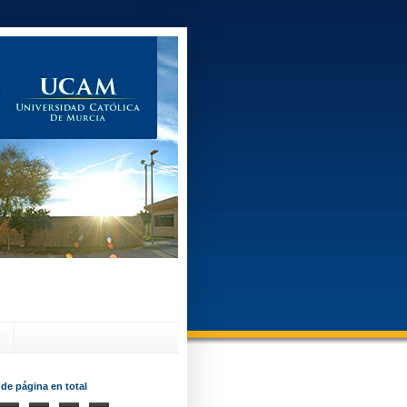
?
 de página en total