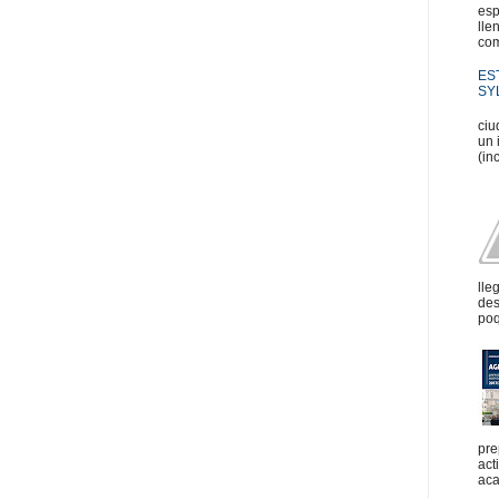
esp
lle
com
ES
SYL
En
ciu
un 
(in
lle
des
poq
pre
act
aca