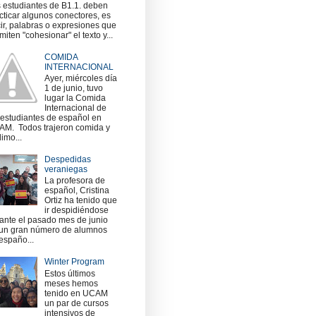
 estudiantes de B1.1. deben
cticar algunos conectores, es
ir, palabras o expresiones que
miten "cohesionar" el texto y...
COMIDA
INTERNACIONAL
Ayer, miércoles día
1 de junio, tuvo
lugar la Comida
Internacional de
 estudiantes de español en
M. Todos trajeron comida y
imo...
Despedidas
veraniegas
La profesora de
español, Cristina
Ortiz ha tenido que
ir despidiéndose
ante el pasado mes de junio
un gran número de alumnos
españo...
Winter Program
Estos últimos
meses hemos
tenido en UCAM
un par de cursos
intensivos de