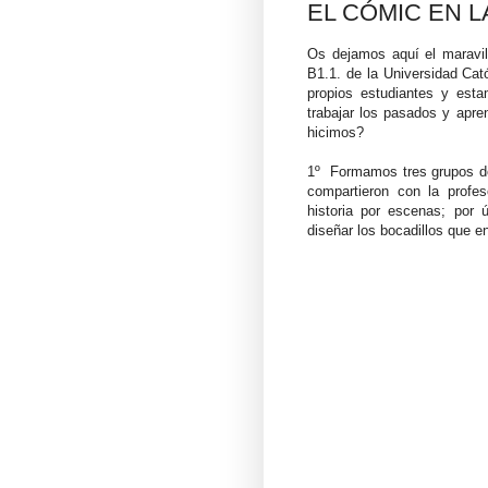
EL CÓMIC EN L
Os dejamos aquí el maravill
B1.1. de la Universidad Cat
propios estudiantes y esta
trabajar los pasados y apr
hicimos?
1º
Formamos tres grupos de 
compartieron con la profes
historia por escenas; por ú
diseñar los bocadillos que e