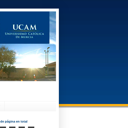
?
 de página en total