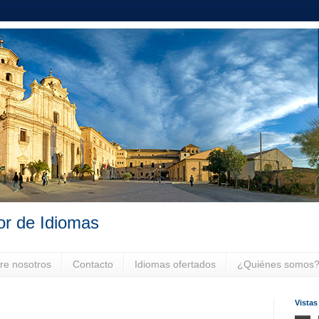
or de Idiomas
re nosotros
Contacto
Idiomas ofertados
¿Quiénes somos
Vistas