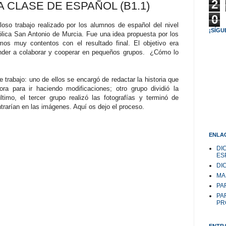
2
A CLASE DE ESPAÑOL (B1.1)
0
oso trabajo realizado por los alumnos de español del nivel
¡SÍGU
ólica San Antonio de Murcia. Fue una idea propuesta por los
mos muy contentos con el resultado final. El objetivo era
ender a colaborar y cooperar en pequeños grupos. ¿Cómo lo
trabajo: uno de ellos se encargó de redactar la historia que
ora para ir haciendo modificaciones; otro grupo dividió la
ltimo, el tercer grupo realizó las fotografías y terminó de
ntrarían en las imágenes. Aquí os dejo el proceso.
ENLAC
DI
ES
DI
MA
PAR
PA
PR
ENTR