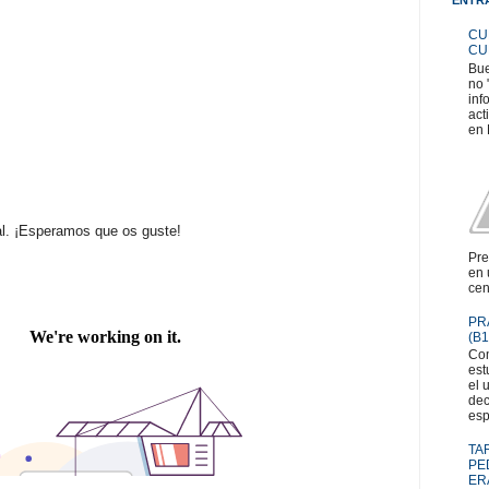
CU
CU
Bue
no 
inf
act
en 
nal. ¡Esperamos que os guste!
Pre
en 
cen
PR
(B1
Com
est
el 
dec
esp
TA
PE
ER