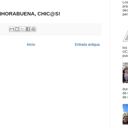
Los
pra
dec
NHORABUENA, CHIC@S!
per
Inicio
Entrada antigua
los
UCA
pud
dur
de 
de 