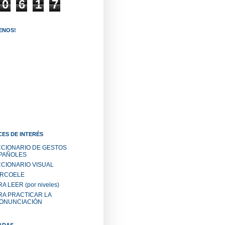
0
6
1
7
ENOS!
ES DE INTERÉS
CCIONARIO DE GESTOS
PAÑOLES
CCIONARIO VISUAL
RCOELE
A LEER (por niveles)
RA PRACTICAR LA
ONUNCIACIÓN
ADAS