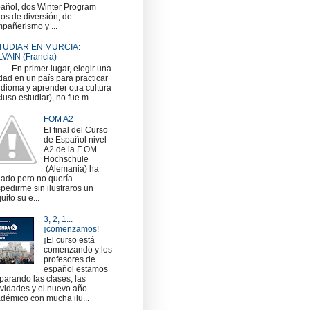
añol, dos Winter Program
nos de diversión, de
pañerismo y ...
TUDIAR EN MURCIA:
VAIN (Francia)
 primer lugar, elegir una
dad en un país para practicar
idioma y aprender otra cultura
cluso estudiar), no fue m...
FOM A2
El final del Curso
de Español nivel
A2 de la F OM
Hochschule
(Alemania) ha
gado pero no quería
pedirme sin ilustraros un
uito su e...
3, 2, 1...
¡comenzamos!
¡El curso está
comenzando y los
profesores de
español estamos
parando las clases, las
ividades y el nuevo año
démico con mucha ilu...