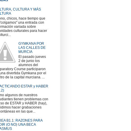
LTURA, CULTURA Y MÁS
LTURA
no, chicos, hace tiempo que
"colgamos" una entrada con
ormación variada sobre
ividades culturales para hacer
Murci...
GYMKANA POR
LAS CALLES DE
MURCIA
El pasado jueves
2 de junio los
alumnos del
paratory Course participaron
una divertida Gymkana por el
tro de la capital murciana. ...
ACTICANDO ESTAR y HABER
.2)
o algunos de nuestros
udiantes tienen problemas con
uso de ESTAR y HABER (hay),
idimos hacer grabaciones
ontáneas en las que...
REA B1.1: RAZONES PARA
DIR (O NO) UNA BECA
ASMUS