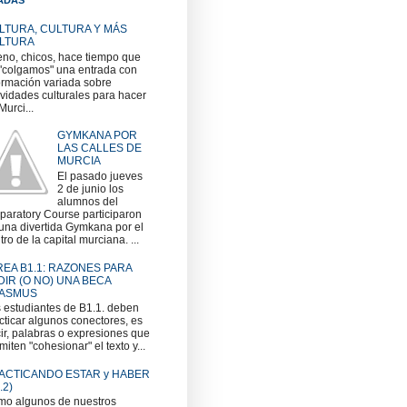
LTURA, CULTURA Y MÁS
LTURA
no, chicos, hace tiempo que
"colgamos" una entrada con
ormación variada sobre
ividades culturales para hacer
Murci...
GYMKANA POR
LAS CALLES DE
MURCIA
El pasado jueves
2 de junio los
alumnos del
paratory Course participaron
una divertida Gymkana por el
tro de la capital murciana. ...
REA B1.1: RAZONES PARA
DIR (O NO) UNA BECA
ASMUS
 estudiantes de B1.1. deben
cticar algunos conectores, es
ir, palabras o expresiones que
miten "cohesionar" el texto y...
ACTICANDO ESTAR y HABER
.2)
o algunos de nuestros