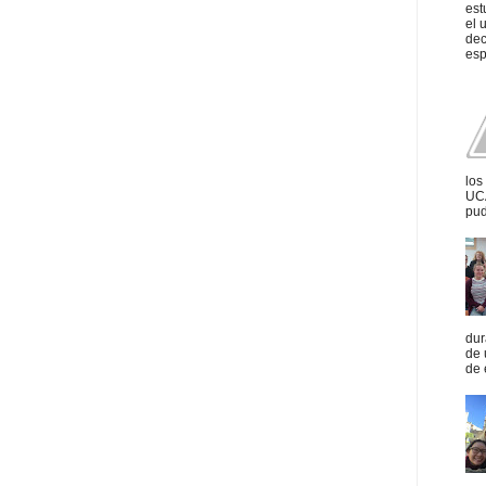
est
el 
dec
esp
los
UCA
pud
dur
de 
de 