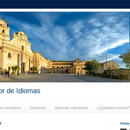
or de Idiomas
re nosotros
Contacto
Idiomas ofertados
¿Quiénes somos
3
Vistas