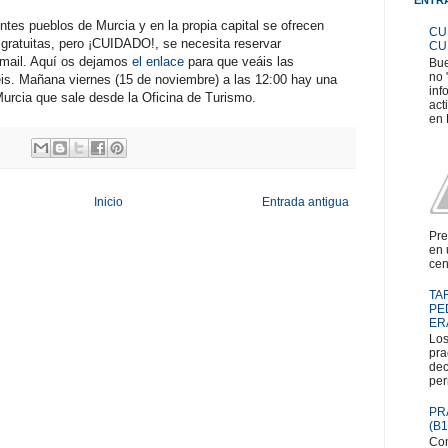
entes pueblos de Murcia y en la propia capital se ofrecen
CU
 gratuitas, pero ¡CUIDADO!, se necesita reservar
CU
email. Aquí os dejamos
el enlace
para que veáis las
Bue
no 
éis. Mañana viernes (15 de noviembre) a las 12:00 hay una
inf
 Murcia que sale desde la Oficina de Turismo.
act
en 
Inicio
Entrada antigua
Pre
en 
cen
TA
PE
ER
Los
pra
dec
per
PR
(B1
Com