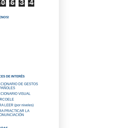
0
6
3
4
ENOS!
ES DE INTERÉS
CCIONARIO DE GESTOS
PAÑOLES
CCIONARIO VISUAL
RCOELE
A LEER (por niveles)
RA PRACTICAR LA
ONUNCIACIÓN
ADAS