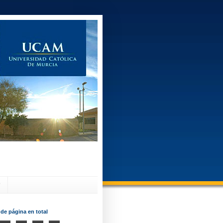
?
 de página en total