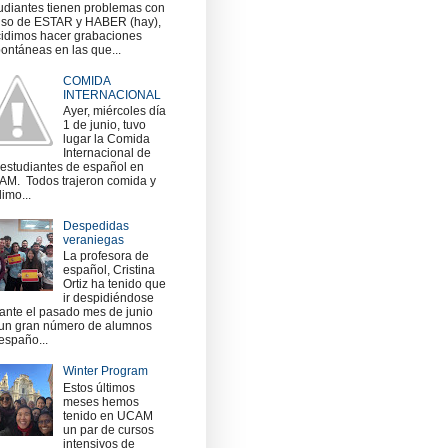
udiantes tienen problemas con
uso de ESTAR y HABER (hay),
idimos hacer grabaciones
ontáneas en las que...
COMIDA
INTERNACIONAL
Ayer, miércoles día
1 de junio, tuvo
lugar la Comida
Internacional de
 estudiantes de español en
M. Todos trajeron comida y
imo...
Despedidas
veraniegas
La profesora de
español, Cristina
Ortiz ha tenido que
ir despidiéndose
ante el pasado mes de junio
un gran número de alumnos
españo...
Winter Program
Estos últimos
meses hemos
tenido en UCAM
un par de cursos
intensivos de