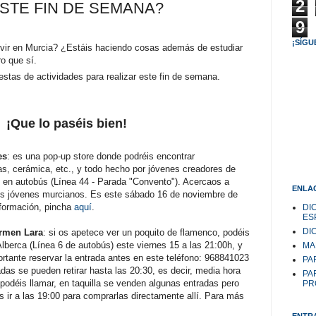
2
STE FIN DE SEMANA?
9
¡SÍGU
vivir en Murcia? ¿Estáis haciendo cosas además de estudiar
o que sí.
tas de actividades para realizar este fin de semana.
¡Que lo paséis bien!
es
: es una pop-up store donde podréis encontrar
fías, cerámica, etc., y todo hecho por jóvenes creadores de
o en autobús (Línea 44 - Parada "Convento"). Acercaos a
ENLAC
os jóvenes murcianos. Es este sábado 16 de noviembre de
nformación, pincha
aquí
.
DI
ES
DI
rmen Lara
: si os apetece ver un poquito de flamenco, podéis
 Alberca (Línea 6 de autobús) este viernes 15 a las 21:00h, y
MA
rtante reservar la entrada antes en este teléfono: 968841023
PAR
adas se pueden retirar hasta las 20:30, es decir, media hora
PA
 podéis llamar, en taquilla se venden algunas entradas pero
PR
 ir a las 19:00 para comprarlas directamente allí. Para más
ENTR