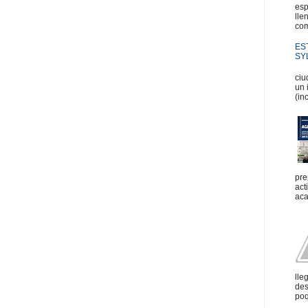
esp
lle
com
ES
SYL
En
ciu
un 
(in
pre
act
aca
lle
des
poq