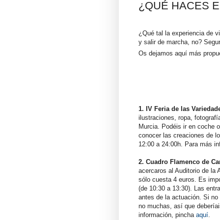
¿QUÉ HACES E
¿Qué tal la experiencia de 
y salir de marcha, no? Segur
Os dejamos aquí más propues
1.
IV Feria de las Variedad
ilustraciones, ropa, fotogra
Murcia. Podéis ir en coche 
conocer las creaciones de l
12:00 a 24:00h. Para más i
2. Cuadro Flamenco de Ca
acercaros al Auditorio de la
sólo cuesta 4 euros. Es impo
(de 10:30 a 13:30). Las entr
antes de la actuación. Si no
no muchas, así que deberíais
información, pincha
aquí
.