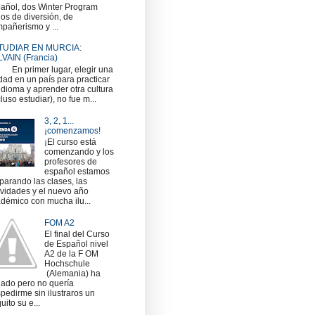
añol, dos Winter Program
nos de diversión, de
pañerismo y ...
TUDIAR EN MURCIA:
VAIN (Francia)
 primer lugar, elegir una
dad en un país para practicar
idioma y aprender otra cultura
cluso estudiar), no fue m...
3, 2, 1...
¡comenzamos!
¡El curso está
comenzando y los
profesores de
español estamos
parando las clases, las
ividades y el nuevo año
démico con mucha ilu...
FOM A2
El final del Curso
de Español nivel
A2 de la F OM
Hochschule
(Alemania) ha
gado pero no quería
pedirme sin ilustraros un
uito su e...