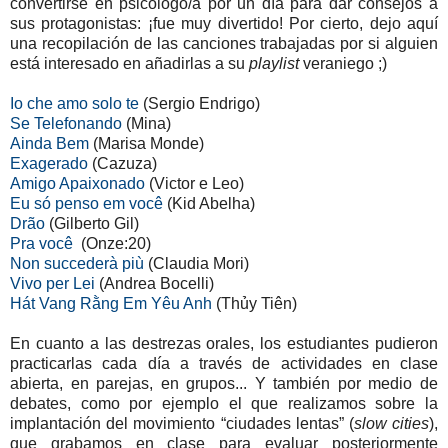
convertirse en psicólogo/a por un día para dar consejos a
sus protagonistas: ¡fue muy divertido! Por cierto, dejo aquí
una recopilación de las canciones trabajadas por si alguien
está interesado en añadirlas a su
playlist
veraniego ;)
Io che amo solo te
(Sergio Endrigo)
Se Telefonando
(Mina)
Ainda Bem
(Marisa Monde)
Exagerado
(Cazuza)
Amigo Apaixonado
(Victor e Leo)
Eu só penso em
você
(Kid Abelha)
Drão
(Gilberto Gil)
Pra você
(
Onze:20)
Non succederà più
(Claudia Mori)
Vivo per Lei
(Andrea Bocelli)
Hát Vang Rằng Em Yêu Anh
(Thủy Tiên)
En cuanto a las destrezas orales, los estudiantes pudieron
practicarlas cada día a través de actividades en clase
abierta, en parejas, en grupos... Y también por medio de
debates, como por ejemplo el que realizamos sobre la
implantación del movimiento “ciudades lentas” (
slow cities
),
que grabamos en clase para evaluar posteriormente