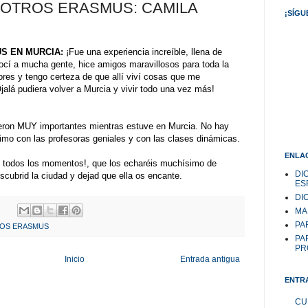
 OTROS ERASMUS: CAMILA
¡SÍGU
S EN MURCIA:
¡Fue una experiencia increíble, llena de
cí a mucha gente, hice amigos maravillosos para toda la
ores y tengo certeza de que allí viví cosas que me
alá pudiera volver a Murcia y vivir todo una vez más!
eron MUY importantes mientras estuve en Murcia. No hay
o con las profesoras geniales y con las clases dinámicas.
ENLAC
 todos los momentos!, que los echaréis muchísimo de
DI
scubrid la ciudad y dejad que ella os encante.
ES
DI
MA
PAR
ROS ERASMUS
PA
PR
Inicio
Entrada antigua
ENTR
CU