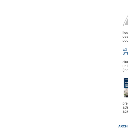
lle
des
poq
ES
SYL
En
ciu
un 
(in
pre
act
aca
ARCH