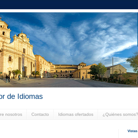
or de Idiomas
re nosotros
Contacto
Idiomas ofertados
¿Quiénes somos
Vistas