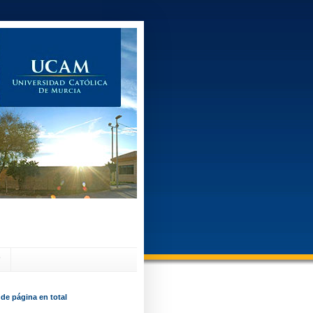
?
 de página en total