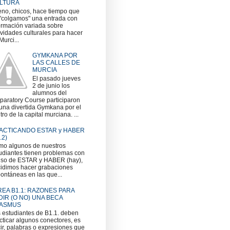
LTURA
no, chicos, hace tiempo que
"colgamos" una entrada con
ormación variada sobre
ividades culturales para hacer
Murci...
GYMKANA POR
LAS CALLES DE
MURCIA
El pasado jueves
2 de junio los
alumnos del
paratory Course participaron
una divertida Gymkana por el
tro de la capital murciana. ...
ACTICANDO ESTAR y HABER
.2)
o algunos de nuestros
udiantes tienen problemas con
uso de ESTAR y HABER (hay),
idimos hacer grabaciones
ontáneas en las que...
REA B1.1: RAZONES PARA
DIR (O NO) UNA BECA
ASMUS
 estudiantes de B1.1. deben
cticar algunos conectores, es
ir, palabras o expresiones que