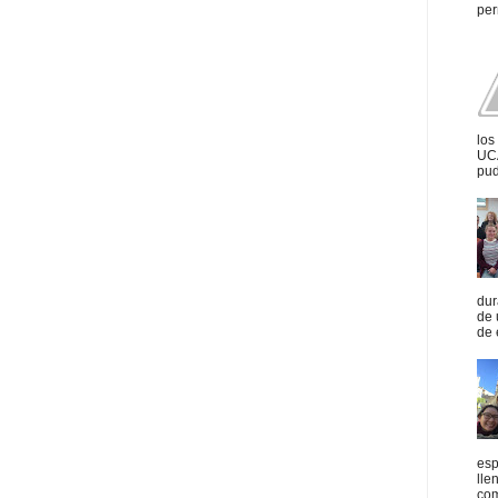
per
los
UCA
pud
dur
de 
de 
esp
lle
com