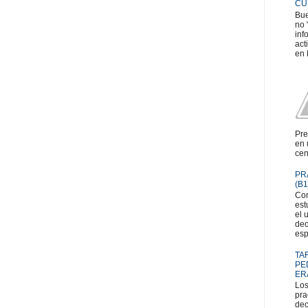
CU
Bue
no 
inf
act
en 
Pre
en 
cen
PR
(B1
Com
est
el 
dec
esp
TA
PE
ER
Los
pra
dec