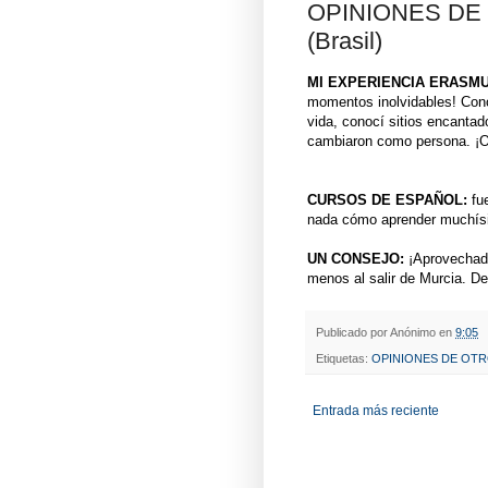
OPINIONES DE
(Brasil)
MI EXPERIENCIA ERASMU
momentos inolvidables! Cono
vida, conocí sitios encantad
cambiaron como persona. ¡Oj
CURSOS DE ESPAÑOL:
fu
nada cómo aprender muchísim
UN CONSEJO:
¡Aprovechad
menos al salir de Murcia. De
Publicado por
Anónimo
en
9:05
Etiquetas:
OPINIONES DE OT
Entrada más reciente