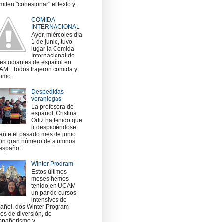
miten "cohesionar" el texto y...
COMIDA
INTERNACIONAL
Ayer, miércoles día
1 de junio, tuvo
lugar la Comida
Internacional de
 estudiantes de español en
M. Todos trajeron comida y
imo...
Despedidas
veraniegas
La profesora de
español, Cristina
Ortiz ha tenido que
ir despidiéndose
ante el pasado mes de junio
un gran número de alumnos
españo...
Winter Program
Estos últimos
meses hemos
tenido en UCAM
un par de cursos
intensivos de
añol, dos Winter Program
nos de diversión, de
pañerismo y ...