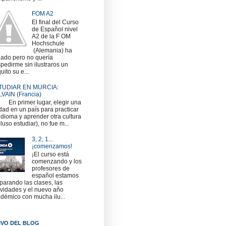
FOM A2
El final del Curso
de Español nivel
A2 de la F OM
Hochschule
(Alemania) ha
gado pero no quería
pedirme sin ilustraros un
uito su e...
TUDIAR EN MURCIA:
VAIN (Francia)
 primer lugar, elegir una
dad en un país para practicar
idioma y aprender otra cultura
cluso estudiar), no fue m...
3, 2, 1...
¡comenzamos!
¡El curso está
comenzando y los
profesores de
español estamos
parando las clases, las
ividades y el nuevo año
démico con mucha ilu...
IVO DEL BLOG