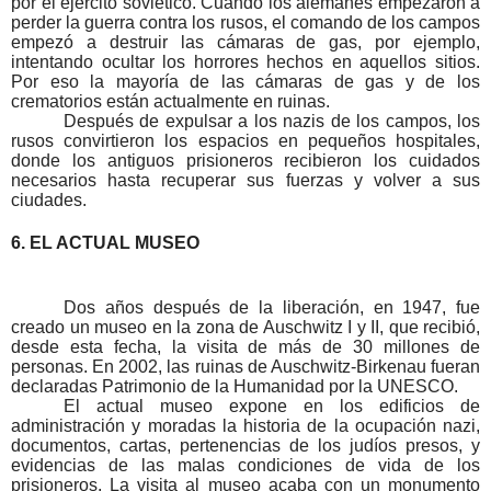
por el ejército soviético. Cuando los alemanes empezaron a 
perder la guerra contra los rusos, el comando de los campos 
empezó a destruir las cámaras de gas, por ejemplo, 
intentando ocultar los horrores hechos en aquellos sitios. 
Por eso la mayoría de las cámaras de gas y de los 
crematorios están actualmente en ruinas.
Después de expulsar a los nazis de los campos, los 
rusos convirtieron los espacios en pequeños hospitales, 
donde los antiguos prisioneros recibieron los cuidados 
necesarios hasta recuperar sus fuerzas y volver a sus 
ciudades.
6. EL ACTUAL MUSEO
Dos años después de la liberación, en 1947, fue 
creado un museo en la zona de Auschwitz I y II, que recibió, 
desde esta fecha, la visita de más de 30 millones de 
personas. En 2002, las ruinas de Auschwitz-Birkenau fueran 
declaradas Patrimonio de la Humanidad por la UNESCO.
El actual museo expone en los edificios de 
administración y moradas la historia de la ocupación nazi, 
documentos, cartas, pertenencias de los judíos presos, y 
evidencias de las malas condiciones de vida de los 
prisioneros. La visita al museo acaba con un monumento 