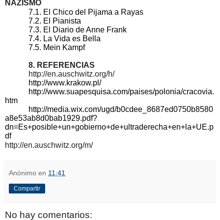
NAZISMO
7.1. El Chico del Pijama a Rayas
7.2. El Pianista
7.3. El Diario de Anne Frank
7.4. La Vida es Bella
7.5. Mein Kampf
8. REFERENCIAS
http://en.auschwitz.org/h/
http://www.krakow.pl/ 
http://www.suapesquisa.com/paises/polonia/cracovia.
htm 
http://media.wix.com/ugd/b0cdee_8687ed0750b8580
a8e53ab8d0bab1929.pdf?
dn=Es+posible+un+gobierno+de+ultraderecha+en+la+UE.p
df
http://en.auschwitz.org/m/
Anónimo
en
11:41
Compartir
No hay comentarios: