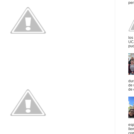
per
los
UCA
pud
dur
de 
de 
esp
lle
com