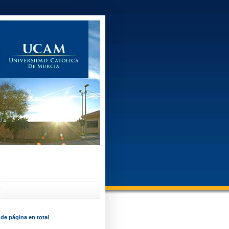
?
 de página en total