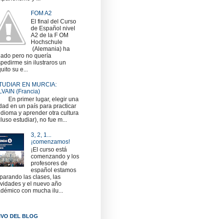
FOM A2
El final del Curso
de Español nivel
A2 de la F OM
Hochschule
(Alemania) ha
gado pero no quería
pedirme sin ilustraros un
uito su e...
TUDIAR EN MURCIA:
VAIN (Francia)
 primer lugar, elegir una
dad en un país para practicar
idioma y aprender otra cultura
cluso estudiar), no fue m...
3, 2, 1...
¡comenzamos!
¡El curso está
comenzando y los
profesores de
español estamos
parando las clases, las
ividades y el nuevo año
démico con mucha ilu...
IVO DEL BLOG