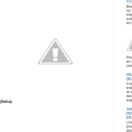
CU
Bue
no 
inf
act
en 
Pre
en 
cen
PR
(B1
Com
est
el 
dec
esp
Italia).
TA
PE
ER
Los
pra
dec