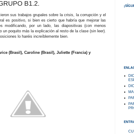
GRUPO B1.2.
¡SÍGU
eron sus trabajos grupales sobre la crisis, la corrupción y el
al es positivo, si bien es cierto que habría que mejorar las
es modificando, por un lado, las diapositivas (con menos
do un poquito más la explicación al resto de la clase (sin leer).
siciones lo haréis increíblemente bien.
ice (Brasil), Caroline (Brasil), Juliette (Francia) y
ENLAC
DI
ES
DI
MA
PAR
PA
PR
ENTR
CU