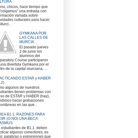
LTURA
no, chicos, hace tiempo que
"colgamos" una entrada con
ormación variada sobre
ividades culturales para hacer
Murci...
GYMKANA POR
LAS CALLES DE
MURCIA
El pasado jueves
2 de junio los
alumnos del
paratory Course participaron
una divertida Gymkana por el
tro de la capital murciana. ...
ACTICANDO ESTAR y HABER
.2)
o algunos de nuestros
udiantes tienen problemas con
uso de ESTAR y HABER (hay),
idimos hacer grabaciones
ontáneas en las que...
REA B1.1: RAZONES PARA
DIR (O NO) UNA BECA
ASMUS
 estudiantes de B1.1. deben
cticar algunos conectores, es
ir, palabras o expresiones que