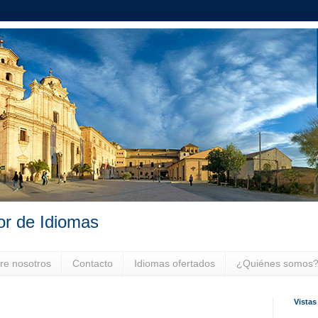
or de Idiomas
re nosotros
Contacto
Idiomas ofertados
¿Quiénes somos
Vistas