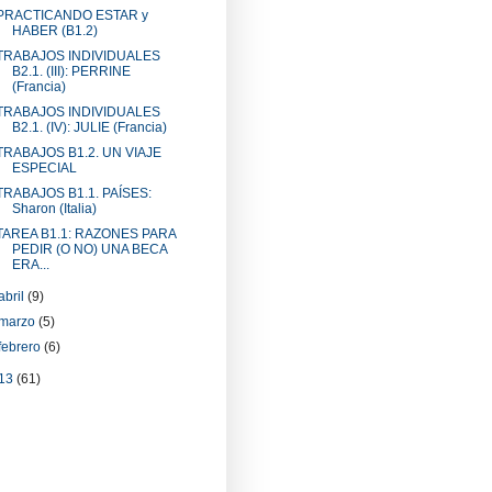
PRACTICANDO ESTAR y
HABER (B1.2)
TRABAJOS INDIVIDUALES
B2.1. (III): PERRINE
(Francia)
TRABAJOS INDIVIDUALES
B2.1. (IV): JULIE (Francia)
TRABAJOS B1.2. UN VIAJE
ESPECIAL
TRABAJOS B1.1. PAÍSES:
Sharon (Italia)
TAREA B1.1: RAZONES PARA
PEDIR (O NO) UNA BECA
ERA...
abril
(9)
marzo
(5)
febrero
(6)
13
(61)