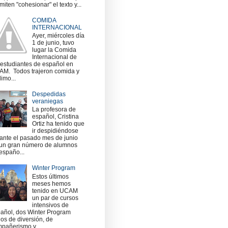
miten "cohesionar" el texto y...
COMIDA
INTERNACIONAL
Ayer, miércoles día
1 de junio, tuvo
lugar la Comida
Internacional de
 estudiantes de español en
M. Todos trajeron comida y
imo...
Despedidas
veraniegas
La profesora de
español, Cristina
Ortiz ha tenido que
ir despidiéndose
ante el pasado mes de junio
un gran número de alumnos
españo...
Winter Program
Estos últimos
meses hemos
tenido en UCAM
un par de cursos
intensivos de
añol, dos Winter Program
nos de diversión, de
pañerismo y ...