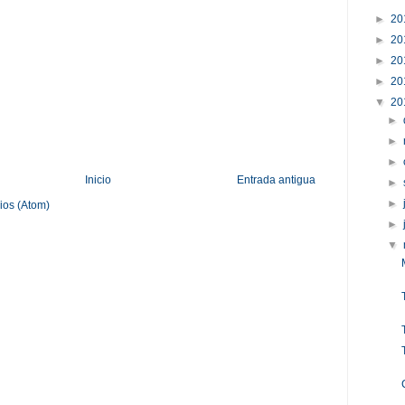
►
20
►
20
►
20
►
20
▼
20
►
►
►
Inicio
Entrada antigua
►
►
ios (Atom)
►
▼