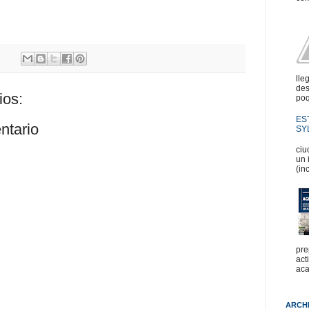
lle
des
ios:
poq
ES
ntario
SYL
En
ciu
un 
(in
pre
act
aca
ARCH