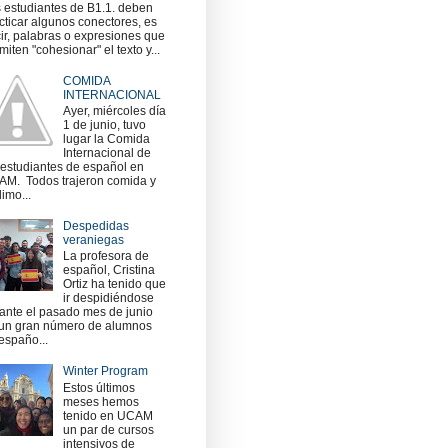
 estudiantes de B1.1. deben
cticar algunos conectores, es
ir, palabras o expresiones que
miten "cohesionar" el texto y...
COMIDA
INTERNACIONAL
Ayer, miércoles día
1 de junio, tuvo
lugar la Comida
Internacional de
 estudiantes de español en
M. Todos trajeron comida y
imo...
Despedidas
veraniegas
La profesora de
español, Cristina
Ortiz ha tenido que
ir despidiéndose
ante el pasado mes de junio
un gran número de alumnos
españo...
Winter Program
Estos últimos
meses hemos
tenido en UCAM
un par de cursos
intensivos de