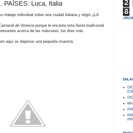
2
PAÍSES: Luca, Italia
8
 trabajo individual sobre una ciudad italiana y eligió ¡¡LA
¡SÍGU
Carnaval de Venecia porque le encanta esta fiesta tradicional
eresantes acerca de las máscaras, los días más
ro aquí os dejamos una pequeña muestra.
ENLAC
DI
ES
DI
MA
PAR
PA
PR
ENTR