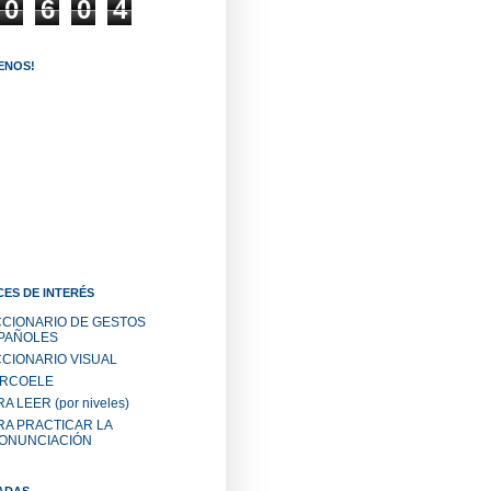
0
6
0
4
ENOS!
ES DE INTERÉS
CCIONARIO DE GESTOS
PAÑOLES
CCIONARIO VISUAL
RCOELE
A LEER (por niveles)
RA PRACTICAR LA
ONUNCIACIÓN
ADAS