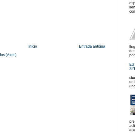
esp
lle
com
Inicio
Entrada antigua
lle
des
ios (Atom)
poq
ES
SYL
En
ciu
un 
(in
pre
act
aca