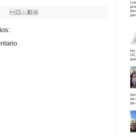
Los
pra
dec
per
ios:
ntario
los
UCA
pud
dur
de 
de 