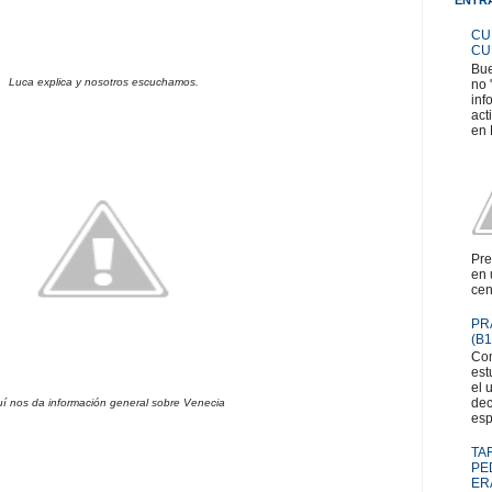
CU
CU
Bue
Luca explica y nosotros escuchamos.
no 
inf
act
en 
Pre
en 
cen
PR
(B1
Com
est
el 
dec
í nos da información general sobre Venecia
esp
TA
PE
ER