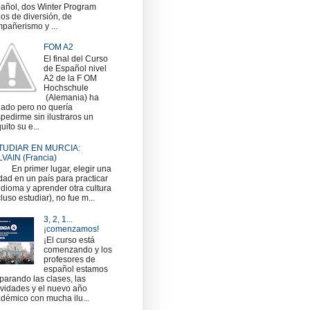
añol, dos Winter Program
nos de diversión, de
pañerismo y ...
FOM A2
El final del Curso
de Español nivel
A2 de la F OM
Hochschule
(Alemania) ha
gado pero no quería
pedirme sin ilustraros un
uito su e...
TUDIAR EN MURCIA:
VAIN (Francia)
 primer lugar, elegir una
dad en un país para practicar
idioma y aprender otra cultura
cluso estudiar), no fue m...
3, 2, 1...
¡comenzamos!
¡El curso está
comenzando y los
profesores de
español estamos
parando las clases, las
ividades y el nuevo año
démico con mucha ilu...