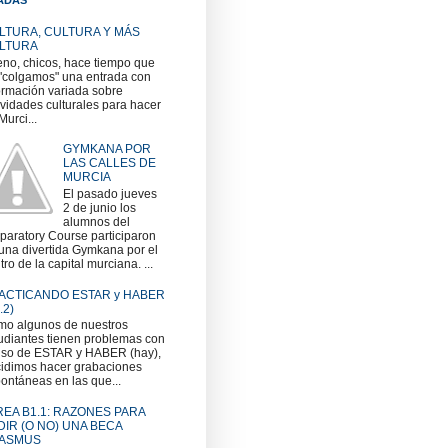
LTURA, CULTURA Y MÁS
LTURA
no, chicos, hace tiempo que
"colgamos" una entrada con
ormación variada sobre
ividades culturales para hacer
Murci...
GYMKANA POR
LAS CALLES DE
MURCIA
El pasado jueves
2 de junio los
alumnos del
paratory Course participaron
una divertida Gymkana por el
tro de la capital murciana. ...
ACTICANDO ESTAR y HABER
.2)
o algunos de nuestros
udiantes tienen problemas con
uso de ESTAR y HABER (hay),
idimos hacer grabaciones
ontáneas en las que...
REA B1.1: RAZONES PARA
DIR (O NO) UNA BECA
ASMUS