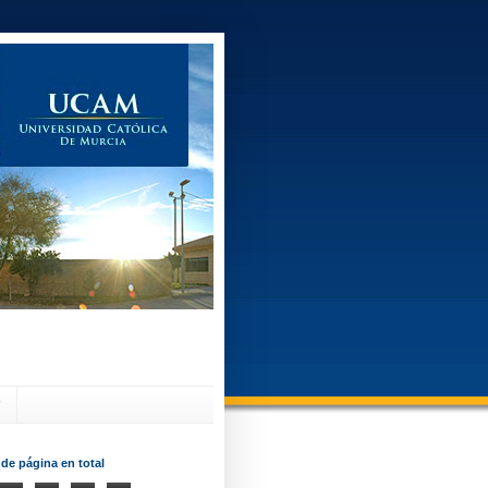
?
 de página en total