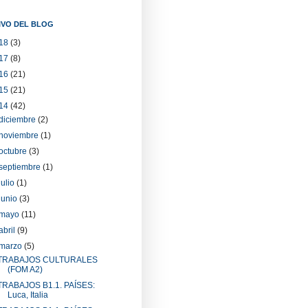
IVO DEL BLOG
18
(3)
17
(8)
16
(21)
15
(21)
14
(42)
diciembre
(2)
noviembre
(1)
octubre
(3)
septiembre
(1)
julio
(1)
junio
(3)
mayo
(11)
abril
(9)
marzo
(5)
TRABAJOS CULTURALES
(FOM A2)
TRABAJOS B1.1. PAÍSES:
Luca, Italia