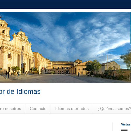
or de Idiomas
re nosotros
Contacto
Idiomas ofertados
¿Quiénes somos
Vistas