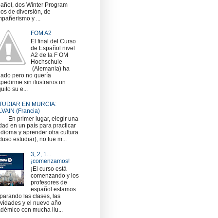
añol, dos Winter Program
nos de diversión, de
pañerismo y ...
FOM A2
El final del Curso
de Español nivel
A2 de la F OM
Hochschule
(Alemania) ha
gado pero no quería
pedirme sin ilustraros un
uito su e...
TUDIAR EN MURCIA:
VAIN (Francia)
 primer lugar, elegir una
dad en un país para practicar
idioma y aprender otra cultura
cluso estudiar), no fue m...
3, 2, 1...
¡comenzamos!
¡El curso está
comenzando y los
profesores de
español estamos
parando las clases, las
ividades y el nuevo año
démico con mucha ilu...