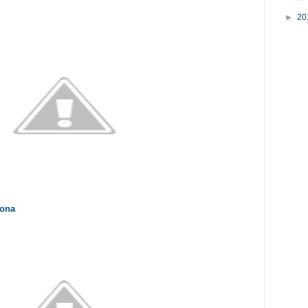
►
20
lona