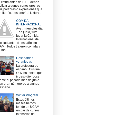
 estudiantes de B1.1. deben
cticar algunos conectores, es
ir, palabras o expresiones que
miten "cohesionar" el texto y...
COMIDA
INTERNACIONAL
Ayer, miércoles día
1 de junio, tuvo
lugar la Comida
Internacional de
 estudiantes de español en
M. Todos trajeron comida y
imo...
Despedidas
veraniegas
La profesora de
español, Cristina
Ortiz ha tenido que
ir despidiéndose
ante el pasado mes de junio
un gran número de alumnos
españo...
Winter Program
Estos últimos
meses hemos
tenido en UCAM
un par de cursos
intensivos de