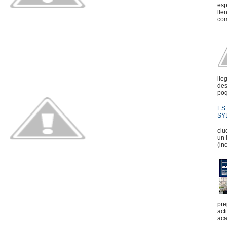
esp
lle
com
lle
des
poq
ES
SYL
En
ciu
un 
(in
pre
act
aca