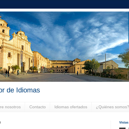
or de Idiomas
re nosotros
Contacto
Idiomas ofertados
¿Quiénes somos
4
Vistas