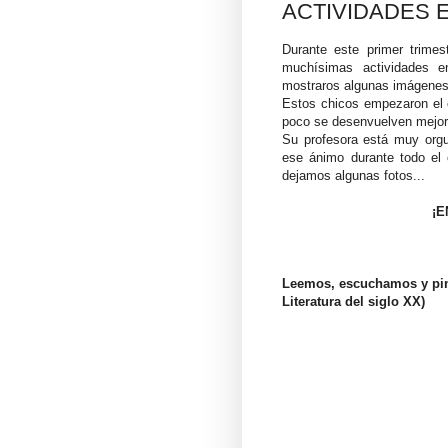
ACTIVIDADES EN
Durante este primer trimes
muchísimas actividades e
mostraros algunas imágenes
Estos chicos empezaron el c
poco se desenvuelven mejo
Su profesora está muy orgu
ese ánimo durante todo el
dejamos algunas fotos...
¡E
Leemos, escuchamos y pin
Literatura del siglo XX)