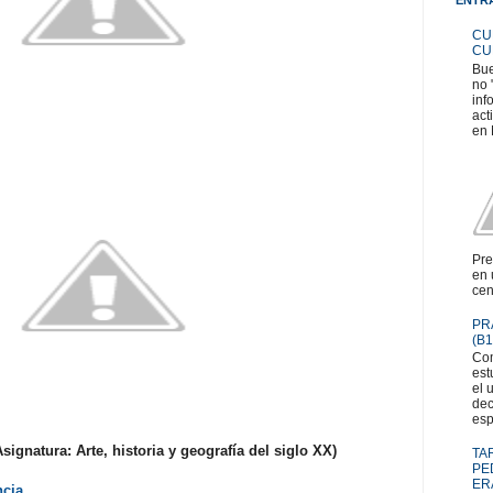
CU
CU
Bue
no 
inf
act
en 
Pre
en 
cen
PR
(B1
Com
est
el 
dec
esp
ignatura: Arte, historia y geografía del siglo XX)
TA
PE
ER
ncia