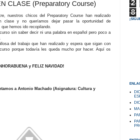
2
 CLASE (Preparatory Course)
8
tre, nuestros chicos del Preparatory Course han realizado
¡SÍGU
n clase y no queríamos dejar pasar la oportunidad de
 que hemos ido recopilando.
urso sin saber decir ni una palabra en español pero poco a
r.
llosa del trabajo que han realizado y espera que sigan con
 curso porque todavía les queda mucho por hacer. Aquí os
NHORABUENA y FELIZ NAVIDAD!
ENLAC
tamos a Antonio Machado (Asignatura: Cultura y
DI
ES
DI
MA
PAR
PA
PR
ENTR