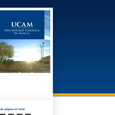
?
 de página en total