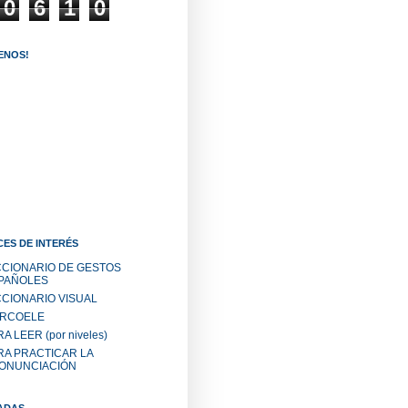
0
6
1
0
ENOS!
ES DE INTERÉS
CCIONARIO DE GESTOS
PAÑOLES
CCIONARIO VISUAL
RCOELE
A LEER (por niveles)
RA PRACTICAR LA
ONUNCIACIÓN
ADAS