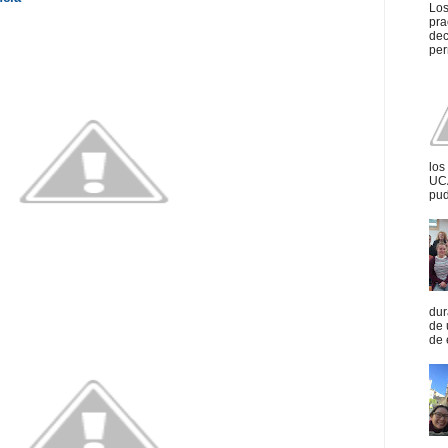
Los
pra
dec
per
los
UCA
pud
dur
de 
de 