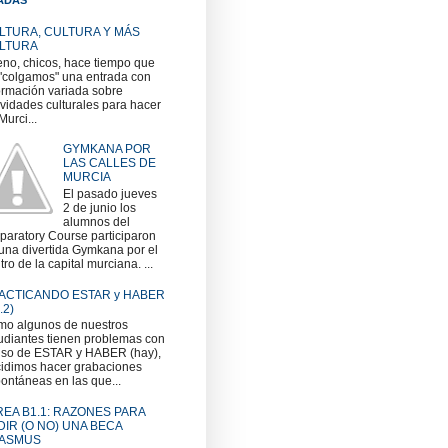
LTURA, CULTURA Y MÁS
LTURA
no, chicos, hace tiempo que
"colgamos" una entrada con
ormación variada sobre
ividades culturales para hacer
Murci...
GYMKANA POR
LAS CALLES DE
MURCIA
El pasado jueves
2 de junio los
alumnos del
paratory Course participaron
una divertida Gymkana por el
tro de la capital murciana. ...
ACTICANDO ESTAR y HABER
.2)
o algunos de nuestros
udiantes tienen problemas con
uso de ESTAR y HABER (hay),
idimos hacer grabaciones
ontáneas en las que...
REA B1.1: RAZONES PARA
DIR (O NO) UNA BECA
ASMUS